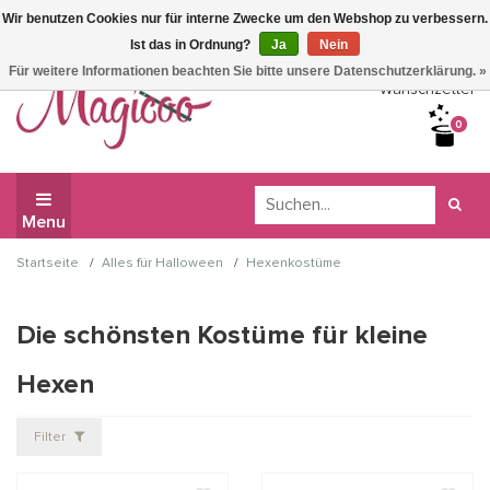
Wir benutzen Cookies nur für interne Zwecke um den Webshop zu verbessern.
Wir haben Betriebsferien, daher können Sie derzeit nicht
Ist das in Ordnung?
Ja
Nein
bestellen.
Für weitere Informationen beachten Sie bitte unsere Datenschutzerklärung. »
Wunschzettel
0
Menu
/
/
Startseite
Alles für Halloween
Hexenkostüme
Die schönsten Kostüme für kleine
Hexen
Filter