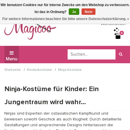
Wir benutzen Cookies nur für interne Zwecke um den Webshop zu verbessern.
Wir haben Betriebsferien, daher können Sie derzeit nicht
Ist das in Ordnung?
Ja
Nein
bestellen.
Für weitere Informationen beachten Sie bitte unsere Datenschutzerklärung. »
Wunschzettel
0
Menu
/
/
Startseite
Kinderkostüme
Ninja Kostüme
Ninja-Kostüme für Kinder: Ein
Jungentraum wird wahr...
Ninjas sind Experten der ostasiatischen Kampfkunst und
beweisen sowohl Geschick als auch Klugheit. Durch detaillierte
Gestaltungen und ansprechende Designs hinterlassen die