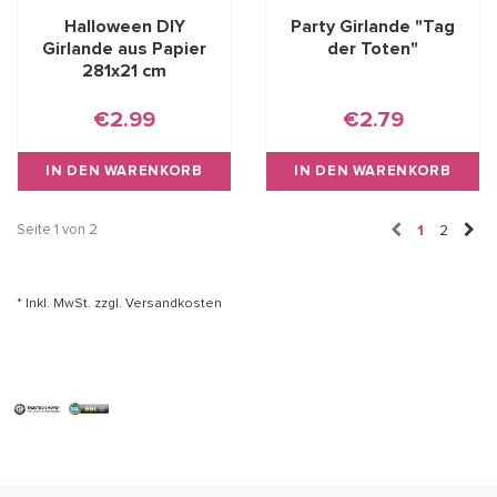
Halloween DIY
Party Girlande "Tag
Girlande aus Papier
der Toten"
281x21 cm
€2.99
€2.79
IN DEN WARENKORB
IN DEN WARENKORB
Seite 1 von 2
1
2
* Inkl. MwSt. zzgl.
Versandkosten