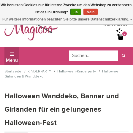
Wir benutzen Cookies nur für interne Zwecke um den Webshop zu verbessern.
Wir haben Betriebsferien, daher können Sie derzeit nicht
Ist das in Ordnung?
Ja
Nein
bestellen.
Für weitere Informationen beachten Sie bitte unsere Datenschutzerklärung. »
Wunschzettel
0
Menu
/
/
/
Startseite
KINDERPARTY
Halloween-Kinderparty
Halloween
Girlanden & Wanddeko
Halloween Wanddeko, Banner und
Girlanden für ein gelungenes
Halloween-Fest