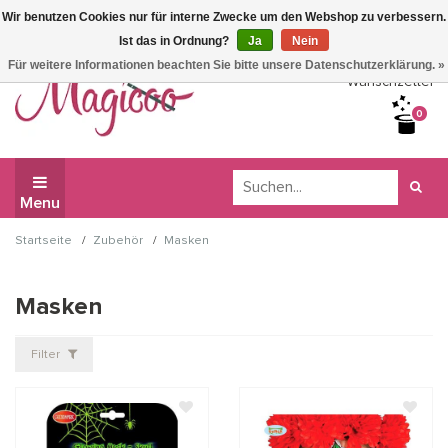
Wir benutzen Cookies nur für interne Zwecke um den Webshop zu verbessern.
Wir haben Betriebsferien, daher können Sie derzeit nicht
Ist das in Ordnung?
Ja
Nein
bestellen.
Für weitere Informationen beachten Sie bitte unsere Datenschutzerklärung. »
Wunschzettel
0
Menu
/
/
Startseite
Zubehör
Masken
Masken
Filter