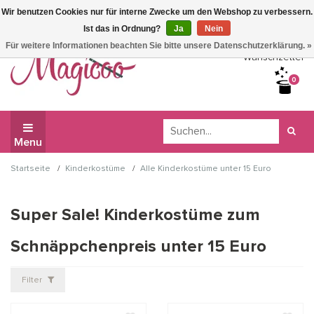
Wir benutzen Cookies nur für interne Zwecke um den Webshop zu verbessern.
Wir haben Betriebsferien, daher können Sie derzeit nicht
Ist das in Ordnung?
Ja
Nein
bestellen.
Für weitere Informationen beachten Sie bitte unsere Datenschutzerklärung. »
Wunschzettel
0
Menu
/
/
Startseite
Kinderkostüme
Alle Kinderkostüme unter 15 Euro
Super Sale! Kinderkostüme zum
Schnäppchenpreis unter 15 Euro
Filter