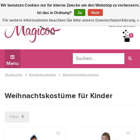
Wir benutzen Cookies nur für interne Zwecke um den Webshop zu verbessern.
Wir haben Betriebsferien, daher können Sie derzeit nicht
Ist das in Ordnung?
Ja
Nein
bestellen.
Für weitere Informationen beachten Sie bitte unsere Datenschutzerklärung. »
Wunschzettel
0
Menu
/
/
Startseite
Kinderkostüme
Weihnachtskostüme
Weihnachtskostüme für Kinder
Filter