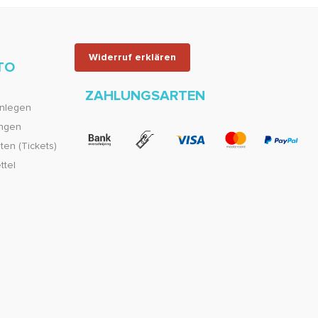
Widerruf erklären
TO
ZAHLUNGSARTEN
nlegen
ungen
en (Tickets)
ttel