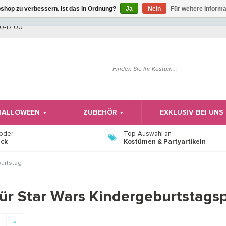
shop zu verbessern. Ist das in Ordnung?
Ja
Nein
Für weitere Inform
Wir haben Betriebsferien, daher können Sie derzeit nicht bestellen.
0-17:00
 HALLOWEEN
ZUBEHÖR
EXKLUSIV BEI UNS
 oder
Top-Auswahl an
ück
Kostümen & Partyartikeln
urtstag
für Star Wars Kindergeburtstags