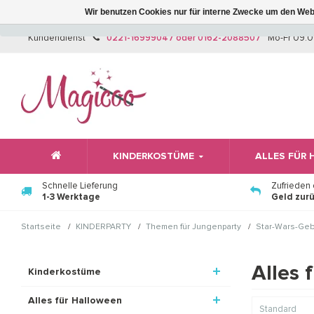
Wir benutzen Cookies nur für interne Zwecke um den Web
Kundendienst
0221-16999047 oder 0162-2088507
Mo-Fr 09:0
KINDERKOSTÜME
ALLES FÜR
Schnelle Lieferung
Zufrieden
1-3 Werktage
Geld zur
/
/
/
Startseite
KINDERPARTY
Themen für Jungenparty
Star-Wars-Geb
Alles 
Kinderkostüme
Alles für Halloween
Standard