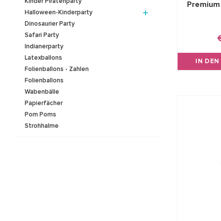
Kinder Piratenparty
Premium 
Halloween-Kinderparty
Dinosaurier Party
Safari Party
Indianerparty
Latexballons
IN DE
Folienballons - Zahlen
Folienballons
Wabenbälle
Papierfächer
Pom Poms
Strohhalme