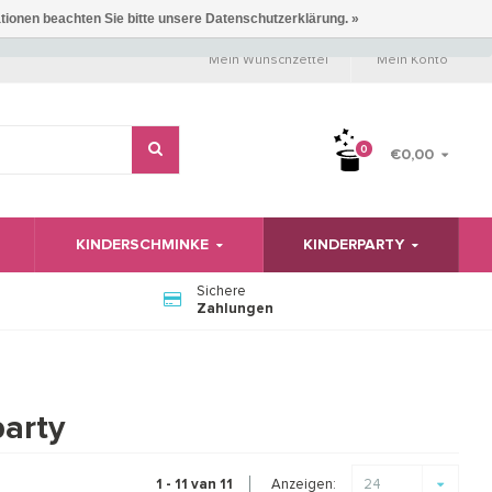
ationen beachten Sie bitte unsere Datenschutzerklärung. »
Mein Wunschzettel
Mein Konto
0
€0,00
KINDERSCHMINKE
KINDERPARTY
Sichere
Zahlungen
party
Anzeigen:
1 - 11 van 11
24