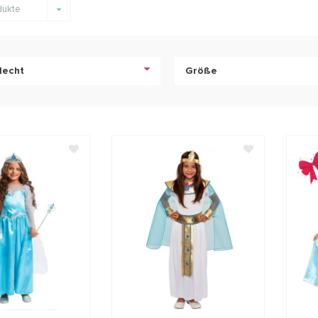
dukte
lecht
Größe