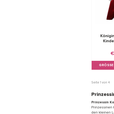
Königi
Kinde
€
GRÖSSE
Seite 1 von 4
Prinzess
Prinzessin K
Prinzessinen 
den kleinen L