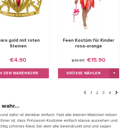
iara gold mit roten
Feen Kostüm für Kinder
Steinen
rosa-orange
€4.90
€15.90
€19.90
IN DEN WARENKORB
GRÖSSE WÄHLEN
1
2
3
4
n wahr…
d dafür ist denkbar einfach: Fast alle kleinen Mädchen lieben
Einer ist, dass Prinzessin Kostüme einfach klasse aussehen und
chtig schönes Kleid, bei dem alle beeindruckt sind und sagen