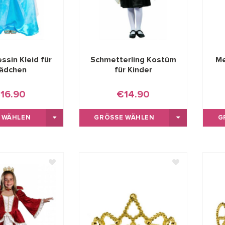
essin Kleid für
Schmetterling Kostüm
Me
ädchen
für Kinder
16.90
€14.90
 WÄHLEN
GRÖSSE WÄHLEN
G