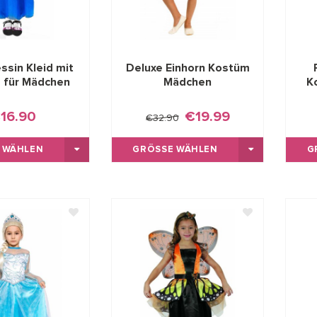
essin Kleid mit
Deluxe Einhorn Kostüm
 für Mädchen
Mädchen
K
16.90
€19.99
€32.90
 WÄHLEN
GRÖSSE WÄHLEN
G