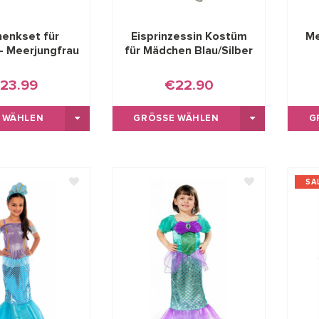
enkset für
Eisprinzessin Kostüm
Me
- Meerjungfrau
für Mädchen Blau/Silber
23.99
€22.90
 WÄHLEN
GRÖSSE WÄHLEN
G
SA