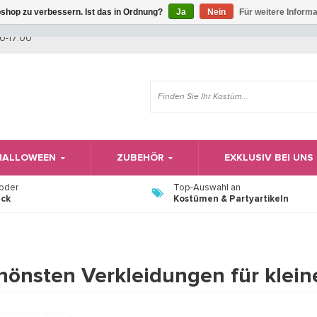
shop zu verbessern. Ist das in Ordnung?
Ja
Nein
Für weitere Inform
Wir haben Betriebsferien, daher können Sie derzeit nicht bestellen.
0-17:00
 HALLOWEEN
ZUBEHÖR
EXKLUSIV BEI UNS
 oder
Top-Auswahl an
ück
Kostümen & Partyartikeln
hönsten Verkleidungen für klein