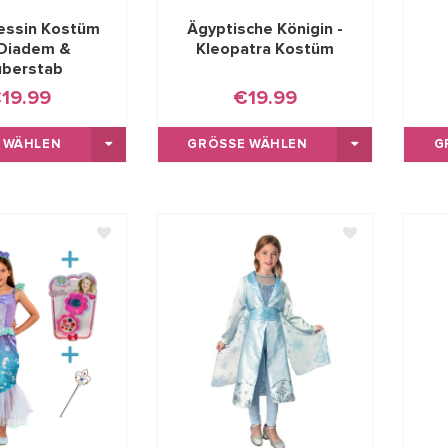
zessin Kostüm
Ägyptische Königin -
 Diadem &
Kleopatra Kostüm
uberstab
19.99
€19.99
 WÄHLEN
GRÖSSE WÄHLEN
G