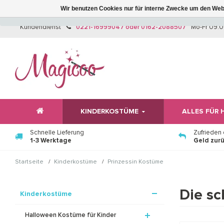
Wir benutzen Cookies nur für interne Zwecke um den Web
Kundendienst
0221-16999047 oder 0162-2088507
Mo-Fr 09:0
KINDERKOSTÜME
ALLES FÜR
Schnelle Lieferung
Zufrieden
1-3 Werktage
Geld zur
/
/
Startseite
Kinderkostüme
Prinzessin Kostüme
Die sc
Kinderkostüme
Halloween Kostüme für Kinder