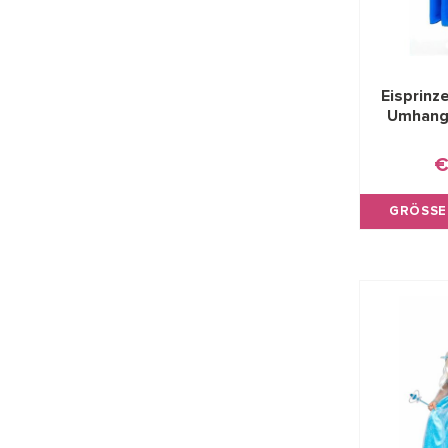
Eisprinz
Umhang
€
GRÖSSE