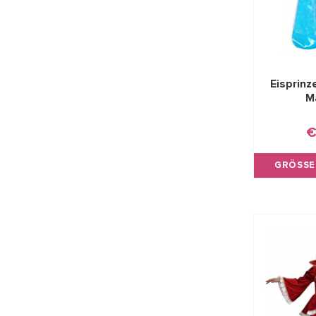
Eisprinz
M
€
GRÖSSE