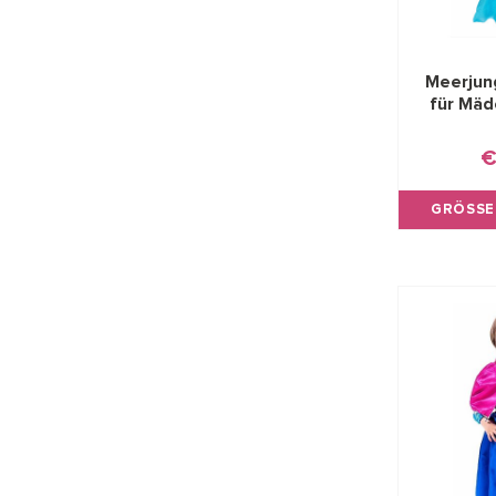
Meerjun
für Mädc
€
GRÖSSE