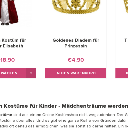
n Kostüm für
Goldenes Diadem für
T
r Elisabeth
Prinzessin
18.90
€4.90
 WÄHLEN
IN DEN WARENKORB
in Kostüme für Kinder - Mädchenträume werde
ostüme
sind aus einem Online-Kostümshop nicht wegzudenken. Der Grun
Kostüme über alles. Und es gibt eine ganze Reihe von Gründen dafür. 
adys oft genau das ermöglichen, was sie sonst so gerne hätten. Ein ri