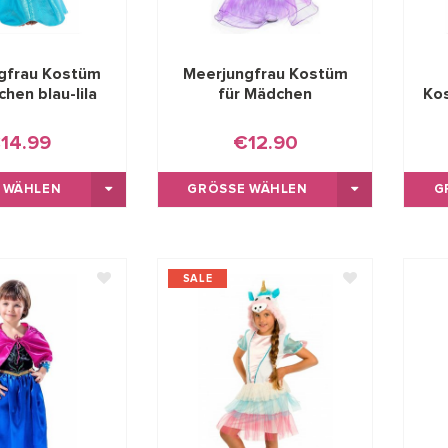
gfrau Kostüm
Meerjungfrau Kostüm
hen blau-lila
für Mädchen
Kos
14.99
€12.90
 WÄHLEN
GRÖSSE WÄHLEN
G
SALE