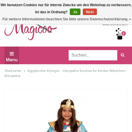
Wir benutzen Cookies nur für interne Zwecke um den Webshop zu verbessern.
Wir haben Betriebsferien, daher können Sie derzeit nicht
Ist das in Ordnung?
Ja
Nein
bestellen.
Für weitere Informationen beachten Sie bitte unsere Datenschutzerklärung. »
Wunschzettel
0
Menu
/
Startseite
Ägyptische Königin - Cleopatra Kostüm für Kinder Mädchen -
Kleopatra