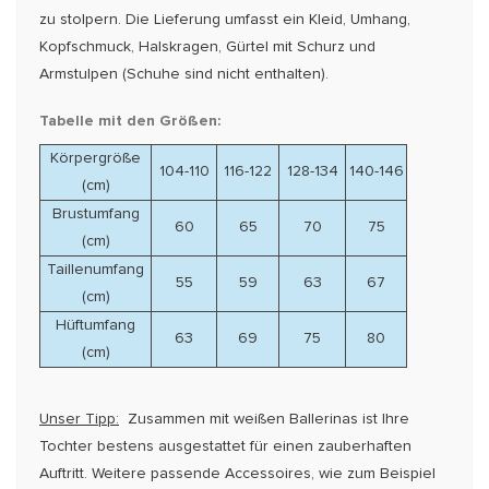
zu stolpern. Die Lieferung umfasst ein Kleid, Umhang,
Kopfschmuck, Halskragen, Gürtel mit Schurz und
Armstulpen (Schuhe sind nicht enthalten).
Tabelle mit den Größen:
Körpergröße
104-110
116-122
128-134
140-146
(cm)
Brustumfang
60
65
70
75
(cm)
Taillenumfang
55
59
63
67
(cm)
Hüftumfang
63
69
75
80
(cm)
Unser Tipp:
Zusammen mit weißen Ballerinas ist Ihre
Tochter bestens ausgestattet für einen zau­ber­haften
Auftritt. Weitere pas­sende Accessoires, wie zum Beispiel