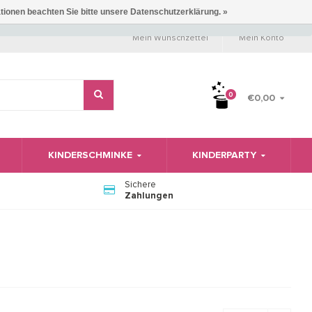
ationen beachten Sie bitte unsere Datenschutzerklärung. »
Mein Wunschzettel
Mein Konto
0
€0,00
KINDERSCHMINKE
KINDERPARTY
Sichere
Zahlungen