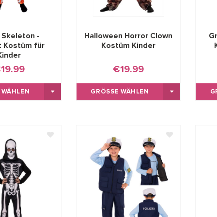
 Skeleton -
Halloween Horror Clown
Gr
t Kostüm für
Kostüm Kinder
Kinder
19.99
€19.99
 WÄHLEN
GRÖSSE WÄHLEN
G