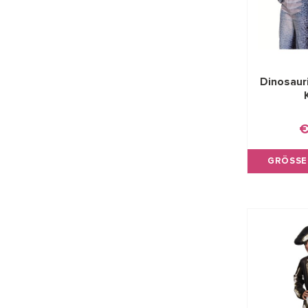
Dinosaur
€
GRÖSSE