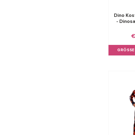
Dino Kos
- Dinos
€
GRÖSSE