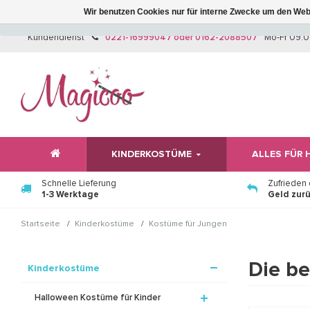
Wir benutzen Cookies nur für interne Zwecke um den Web
Kundendienst
0221-16999047 oder 0162-2088507
Mo-Fr 09:0
KINDERKOSTÜME
ALLES FÜR
Schnelle Lieferung
Zufrieden
1-3 Werktage
Geld zur
/
/
Startseite
Kinderkostüme
Kostüme für Jungen
Die be
Kinderkostüme
Halloween Kostüme für Kinder