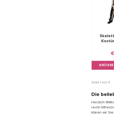
Skelett
Kostüm
€
GRÖSSE
Seite 1 von 4
Die beli
Herzlich Wil
recht hilfrei
klären wir Si