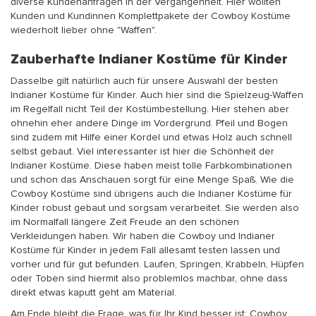
diverse Kundenanfragen in der Vergangenheit. Hier wollten
Kunden und Kundinnen Komplettpakete der Cowboy Kostüme
wiederholt lieber ohne "Waffen".
Zauberhafte Indianer Kostüme für Kinder
Dasselbe gilt natürlich auch für unsere Auswahl der besten
Indianer Kostüme für Kinder. Auch hier sind die Spielzeug-Waffen
im Regelfall nicht Teil der Kostümbestellung. Hier stehen aber
ohnehin eher andere Dinge im Vordergrund. Pfeil und Bogen
sind zudem mit Hilfe einer Kordel und etwas Holz auch schnell
selbst gebaut. Viel interessanter ist hier die Schönheit der
Indianer Kostüme. Diese haben meist tolle Farbkombinationen
und schon das Anschauen sorgt für eine Menge Spaß. Wie die
Cowboy Kostüme sind übrigens auch die Indianer Kostüme für
Kinder robust gebaut und sorgsam verarbeitet. Sie werden also
im Normalfall längere Zeit Freude an den schönen
Verkleidungen haben. Wir haben die Cowboy und Indianer
Kostüme für Kinder in jedem Fall allesamt testen lassen und
vorher und für gut befunden. Laufen, Springen, Krabbeln, Hüpfen
oder Toben sind hiermit also problemlos machbar, ohne dass
direkt etwas kaputt geht am Material.
Am Ende bleibt die Frage, was für Ihr Kind besser ist: Cowboy