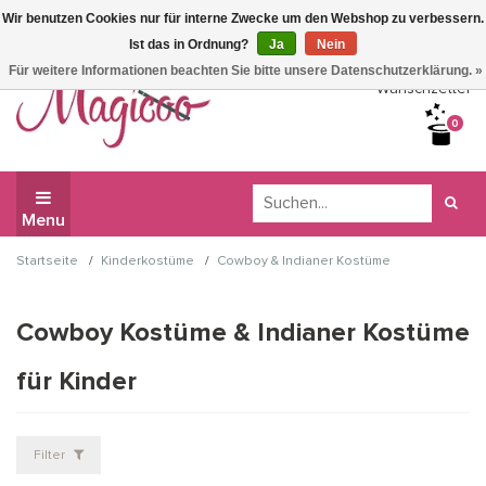
Wir benutzen Cookies nur für interne Zwecke um den Webshop zu verbessern.
Wir haben Betriebsferien, daher können Sie derzeit nicht
Ist das in Ordnung?
Ja
Nein
bestellen.
Für weitere Informationen beachten Sie bitte unsere Datenschutzerklärung. »
Wunschzettel
0
Menu
/
/
Startseite
Kinderkostüme
Cowboy & Indianer Kostüme
Cowboy Kostüme & Indianer Kostüme
für Kinder
Filter