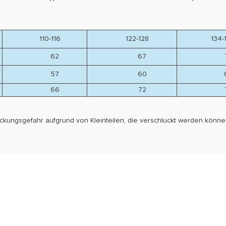
110-116
122-128
134-
62
67
7
57
60
6
66
72
7
stickungsgefahr aufgrund von Kleinteilen, die verschluckt werden könn