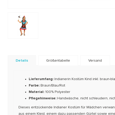
Details
Größentabelle
Versand
Lieferumfang:
Indianerin Kostüm Kind inkl. braun-b
Farbe:
Braun/Blau/Rot
Material:
100% Polyester
Pflegehinweise:
Handwäsche, nicht schleudern, nich
Dieses entzückende Indianer Kostüm für Mädchen verwandel
aus einem Kleid, einem dazu passenden Gürtel sowie einem f