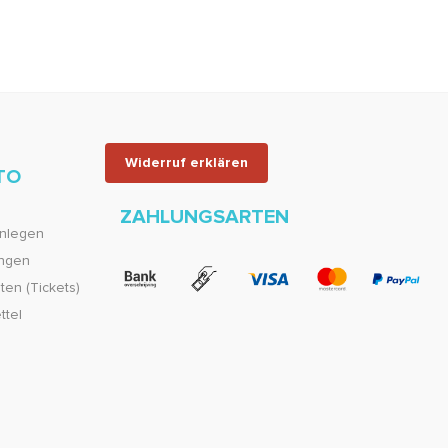
Widerruf erklären
TO
ZAHLUNGSARTEN
nlegen
ungen
en (Tickets)
ttel