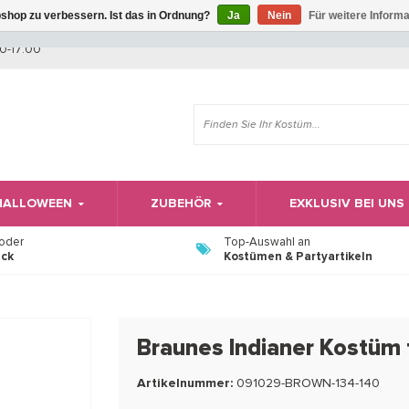
shop zu verbessern. Ist das in Ordnung?
Ja
Nein
Für weitere Inform
Wir haben Betriebsferien, daher können Sie derzeit nicht bestellen.
0-17:00
 HALLOWEEN
ZUBEHÖR
EXKLUSIV BEI UNS
 oder
Top-Auswahl an
ück
Kostümen & Partyartikeln
Braunes Indianer Kostüm 
Artikelnummer:
091029-BROWN-134-140