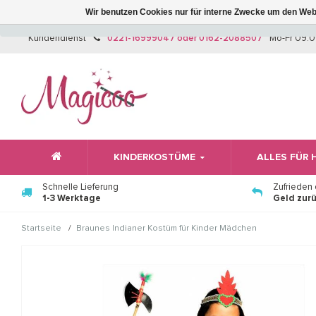
Wir benutzen Cookies nur für interne Zwecke um den Web
Kundendienst
0221-16999047 oder 0162-2088507
Mo-Fr 09:0
KINDERKOSTÜME
ALLES FÜR
Schnelle Lieferung
Zufrieden
1-3 Werktage
Geld zur
/
Startseite
Braunes Indianer Kostüm für Kinder Mädchen