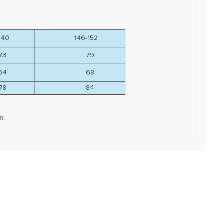
140
146-152
3
79
4
68
8
84
en.