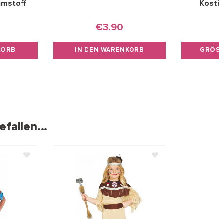
umstoff
Kost
€3.90
KORB
IN DEN WARENKORB
GRÖS
fallen...