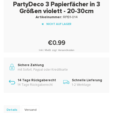
PartyDeco 3 Papierfächer in 3
Größen violett - 20-30cm
Artikelnummer:
RPB1-014
NICHT AUF LAGER
€0.99
Inkl. MwSt. zzgl. Versandkosten
Sichere Zahlung
mit Sofort, Paypal oder Kreditkarte
14 Tage Rückgaberecht
Schnelle Lieferung
14 Tage Rückgaberecht
1-2 Werktage
Details
Versand