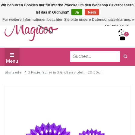
Wir benutzen Cookies nur für interne Zwecke um den Webshop zu verbessern.
Wir haben Betriebsferien, daher können Sie derzeit nicht
Ist das in Ordnung?
Ja
Nein
bestellen.
Für weitere Informationen beachten Sie bitte unsere Datenschutzerklärung. »
Wunschzettel
0
Menu
/
Startseite
3 Papierfächer in 3 Größen violett - 20-30cm