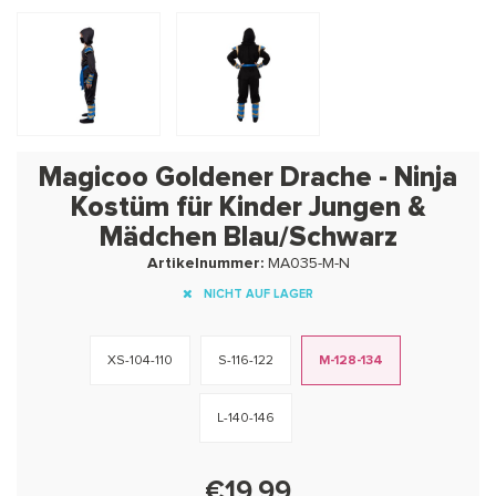
Magicoo Goldener Drache - Ninja
Kostüm für Kinder Jungen &
Mädchen Blau/Schwarz
Artikelnummer:
MA035-M-N
NICHT AUF LAGER
XS-104-110
S-116-122
M-128-134
L-140-146
€19.99