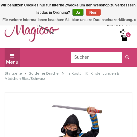
Wir benutzen Cookies nur für interne Zwecke um den Webshop zu verbessern.
Wir haben Betriebsferien, daher können Sie derzeit nicht
Ist das in Ordnung?
Ja
Nein
bestellen.
Für weitere Informationen beachten Sie bitte unsere Datenschutzerklärung. »
Wunschzettel
0
Menu
/
Startseite
Goldener Drache - Ninja Kostüm für Kinder Jungen &
Mädchen Blau/Schwarz