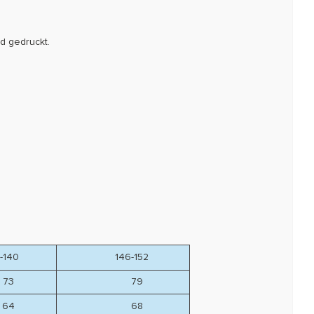
d gedruckt.
140
146-152
3
79
4
68