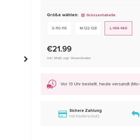
Größe wählen:
Grössentabelle
S-110-116
M-122-128
L-134-140
€21.99
Inkl. MwSt. zzgl. Versandkosten
Vor 13 Uhr bestellt, heute versandt (Mo-F
Sichere Zahlung
mit Käuferschutz