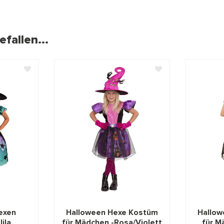
fallen...
exen
Halloween Hexe Kostüm
Hallow
ila
für Mädchen -Rosa/Violett
für M