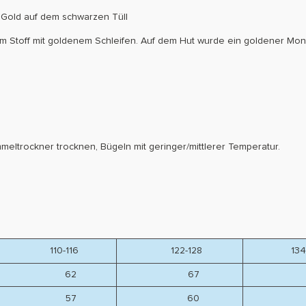
Gold auf dem schwarzen Tüll
m Stoff mit goldenem Schleifen. Auf dem Hut wurde ein goldener Mon
meltrockner trocknen, Bügeln mit geringer/mittlerer Temperatur.
110-116
122-128
134-
62
67
7
57
60
6