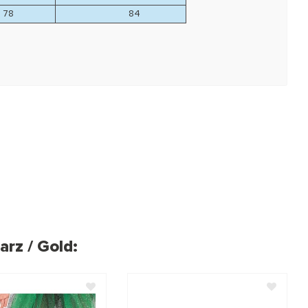
8
84
rz / Gold: