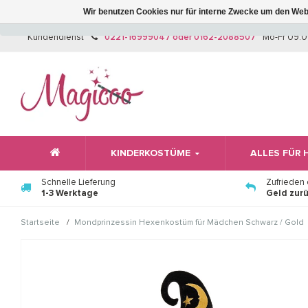
Wir benutzen Cookies nur für interne Zwecke um den Web
Kundendienst
0221-16999047 oder 0162-2088507
Mo-Fr 09:0
KINDERKOSTÜME
ALLES FÜR
Schnelle Lieferung
Zufrieden
1-3 Werktage
Geld zur
/
Startseite
Mondprinzessin Hexenkostüm für Mädchen Schwarz / Gold