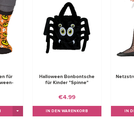
n für
Halloween Bonbontsche
Netzstr
oween-
für Kinder "Spinne"
€4.99
IN DEN WARENKORB
IN 