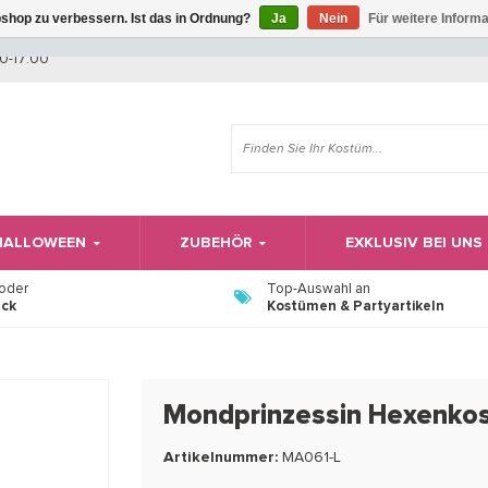
shop zu verbessern. Ist das in Ordnung?
Ja
Nein
Für weitere Inform
Wir haben Betriebsferien, daher können Sie derzeit nicht bestellen.
0-17:00
 HALLOWEEN
ZUBEHÖR
EXKLUSIV BEI UNS
 oder
Top-Auswahl an
ück
Kostümen & Partyartikeln
Mondprinzessin Hexenkos
Artikelnummer:
MA061-L