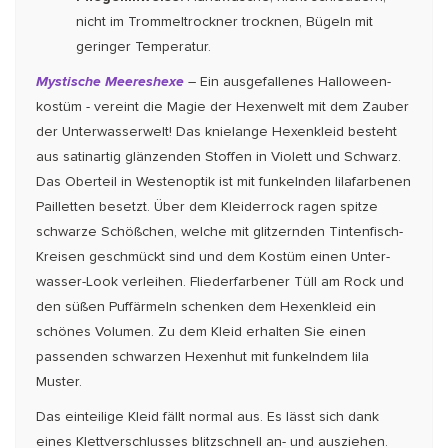
nicht im Trommeltrockner trocknen, Bügeln mit
geringer Temperatur.
Mystische Meereshexe
–
Ein ausgefallenes Halloween­
kostüm - vereint die Magie der Hexen­welt mit dem Zau­ber
der Unterwasserwelt! Das knielange Hexenkleid be­steht
aus satinartig glänzen­den Stoffen in Violett und Schwarz.
Das Oberteil in Westenoptik ist mit funkelnden lila­farbenen
Pailletten besetzt. Über dem Kleiderrock ra­gen spitze
schwar­ze Schößchen, welche mit glit­zernden Tintenfisch-
Kreisen geschmückt sind und dem Kostüm einen Unter­
wasser-Look verleihen. Fliederfarbener Tüll am Rock und
den süßen Puffärmeln schenken dem Hexenkleid ein
schönes Volumen. Zu dem Kleid erhalten Sie einen
passenden schwarzen Hexenhut mit funkelndem lila
Muster.
Das einteilige Kleid fällt normal aus. Es lässt sich dank
eines Klettverschlusses blitz­schnell an- und ausziehen.