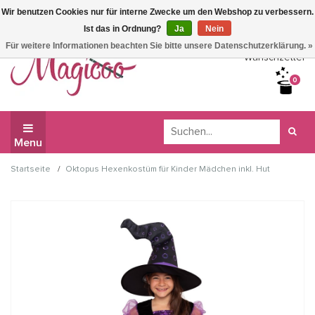
Wir benutzen Cookies nur für interne Zwecke um den Webshop zu verbessern.
Wir haben Betriebsferien, daher können Sie derzeit nicht
Ist das in Ordnung?
Ja
Nein
bestellen.
Für weitere Informationen beachten Sie bitte unsere Datenschutzerklärung. »
Wunschzettel
0
Menu
/
Startseite
Oktopus Hexenkostüm für Kinder Mädchen inkl. Hut