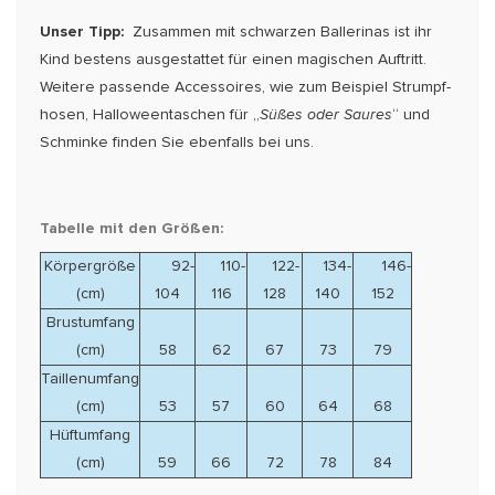
Unser Tipp:
Zusammen mit schwarzen Ballerinas ist ihr
Kind bestens ausgestattet für einen magischen Auftritt.
Weitere pas­sende Accessoires, wie zum Beispiel Strumpf­
hosen, Hal­lo­­ween­taschen für „
Süßes oder Saures
“ und
Schminke finden Sie ebenfalls bei uns.
Tabelle mit den Größen:
Körpergröße
92-
110-
122-
134-
146-
(cm)
104
116
128
140
152
Brustumfang
(cm)
58
62
67
73
79
Taillenumfang
(cm)
53
57
60
64
68
Hüftumfang
(cm)
59
66
72
78
84