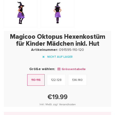
Magicoo Oktopus Hexenkostüm
für Kinder Mädchen inkl. Hut
Artikelnummer:
091595-110-120
NICHT AUF LAGER
Größe wählen:
Grössentabelle
110-116
122-128
134-140
€19.99
Inkl. MwSt. zzgl. Versandkosten