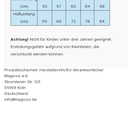
(cm)
53
57
60
64
68
Hüftumfang
(cm)
59
66
72
78
84
Achtung!
Nicht für Kinder unter drei Jahren geeignet.
Erstickungsgefahr aufgrund von Kleinteilen, die
verschluckt werden können.
Produktsicherheit: Herstellerinfo/EU Verantwortlicher:
Magicoo e.K.
Strundener Str. 123
51069 Köln
Deutschland
info@magicoo.de