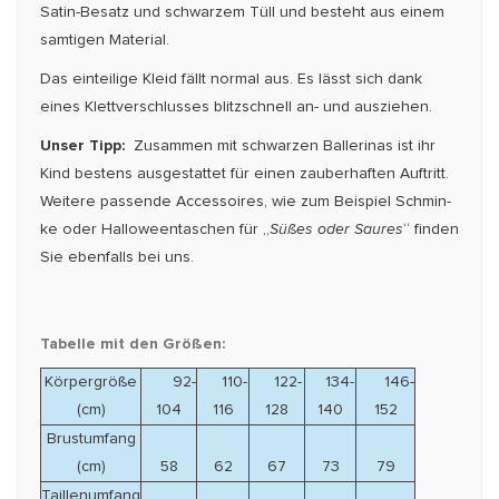
Satin-Besatz und schwarzem Tüll und besteht aus einem
samtigen Material.
Das einteilige Kleid fällt normal aus. Es lässt sich dank
eines Klettverschlusses blitz­schnell an- und ausziehen.
Unser Tipp:
Zusammen mit schwarzen Ballerinas ist ihr
Kind bestens ausgestattet für einen zauber­haften Auftritt.
Weitere passende Accessoires, wie zum Beispiel Schmin­
ke oder Halloween­taschen für „
Süßes oder Saures
“ finden
Sie ebenfalls bei uns.
Tabelle mit den Größen:
Körpergröße
92-
110-
122-
134-
146-
(cm)
104
116
128
140
152
Brustumfang
(cm)
58
62
67
73
79
Taillenumfang