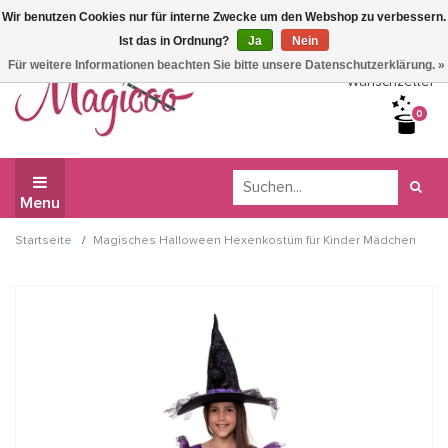
Wir benutzen Cookies nur für interne Zwecke um den Webshop zu verbessern.
Wir haben Betriebsferien, daher können Sie derzeit nicht
Ist das in Ordnung?
Ja
Nein
bestellen.
Für weitere Informationen beachten Sie bitte unsere Datenschutzerklärung. »
Wunschzettel
0
Menu
/
Startseite
Magisches Halloween Hexenkostüm für Kinder Mädchen