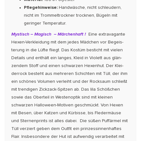
Pflegehinweise:
Handwäsche, nicht schleudern,
nicht im Trommeltrockner trocknen, Bügeln mit
geringer Temperatur.
Mystisch – Magisch – Märchenhaft !
Eine extravagante
Hexen-Verkleidung mit dem jedes Mädchen vor Begeis­
terung in die Lüfte fliegt. Das Kostüm besticht mit vielen
Details und enthält ein langes, Kleid in Violett aus glän­
zendem Stoff und einen schwarzen Hexenhut. Der Klei­
der­­rock besteht aus mehreren Schichten mit Tüll, der ihm
ein schönes Volumen verleiht und der Rocksaum schließt
mit trendigen Zickzack-Spitzen ab. Das lila Schößchen
sowie das Oberteil in Westenoptik sind mit kleinen
schwarzen Halloween-Motiven geschmückt. Von Hexen
mit Besen, über Katzen und Kürbisse, bis Fledermäuse
und Sternenprints ist alles dabei. Die süßen Puffärmel mit
Tüll verziert geben dem Outfit ein prinzessinnenhaftes
Flair. Insbesondere der Hut ist aufwendig verarbeitet mit