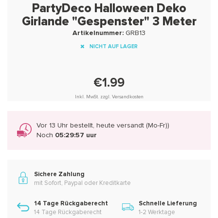
PartyDeco Halloween Deko
Girlande "Gespenster" 3 Meter
Artikelnummer:
GRB13
NICHT AUF LAGER
€1.99
Inkl. MwSt. zzgl. Versandkosten
Vor 13 Uhr bestellt, heute versandt (Mo-Fr))
Noch
05:29:57 uur
Sichere Zahlung
mit Sofort, Paypal oder Kreditkarte
14 Tage Rückgaberecht
Schnelle Lieferung
14 Tage Rückgaberecht
1-2 Werktage