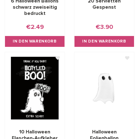
6 Halloween Ballons
20 Servietten
schwarz zweiseitig
Gespenst
bedruckt
€2.49
€3.90
IN DEN WARENKORB
IN DEN WARENKORB
10 Halloween
Halloween
Flaschen-Aufkleber
Folienballon