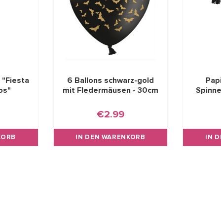
 "Fiesta
6 Ballons schwarz-gold
Papi
os"
mit Fledermäusen - 30cm
Spinn
€2.99
KORB
IN DEN WARENKORB
IN 