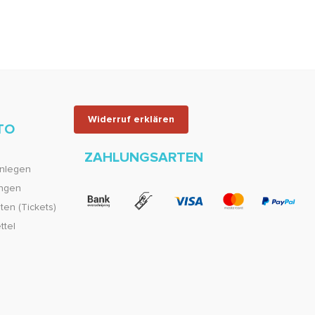
Widerruf erklären
TO
ZAHLUNGSARTEN
nlegen
ungen
en (Tickets)
ttel