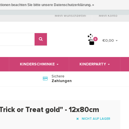
ationen beachten Sie bitte unsere Datenschutzerklärung. »
Mein Wunschzettel
Mein Konto
0
€0,00
KINDERSCHMINKE
KINDERPARTY
Sichere
Zahlungen
rick or Treat gold" - 12x80cm
NICHT AUF LAGER