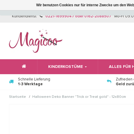
Wir benutzen Cookies nur für interne Zwecke um den Web
Kundendienst
0221-16999047 oder 0162-2088507
Mo-Fr 09:0
KINDERKOSTÜME
ALLES FÜR
Schnelle Lieferung
Zufrieden
1-3 Werktage
Geld zur
/
Startseite
Halloween Deko Banner "Trick or Treat gold" - 12x80cm