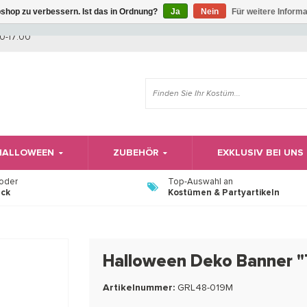
shop zu verbessern. Ist das in Ordnung?
Ja
Nein
Für weitere Inform
Wir haben Betriebsferien, daher können Sie derzeit nicht bestellen.
0-17:00
 HALLOWEEN
ZUBEHÖR
EXKLUSIV BEI UNS
 oder
Top-Auswahl an
ück
Kostümen & Partyartikeln
Halloween Deko Banner "T
Artikelnummer:
GRL48-019M