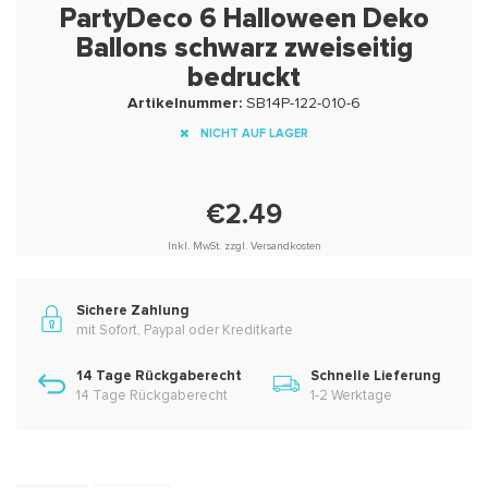
PartyDeco 6 Halloween Deko
Ballons schwarz zweiseitig
bedruckt
Artikelnummer:
SB14P-122-010-6
NICHT AUF LAGER
€2.49
Inkl. MwSt. zzgl. Versandkosten
Sichere Zahlung
mit Sofort, Paypal oder Kreditkarte
14 Tage Rückgaberecht
Schnelle Lieferung
14 Tage Rückgaberecht
1-2 Werktage