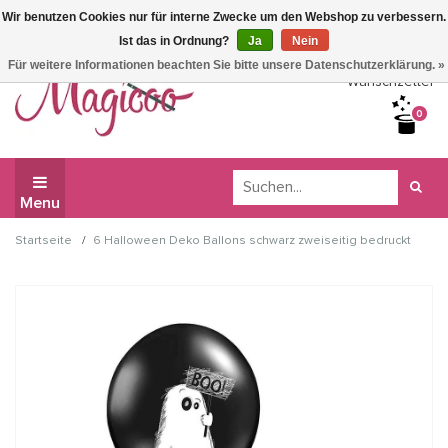
Wir benutzen Cookies nur für interne Zwecke um den Webshop zu verbessern.
Wir haben Betriebsferien, daher können Sie derzeit nicht
Ist das in Ordnung?
Ja
Nein
bestellen.
Für weitere Informationen beachten Sie bitte unsere Datenschutzerklärung. »
Wunschzettel
0
Menu
/
Startseite
6 Halloween Deko Ballons schwarz zweiseitig bedruckt