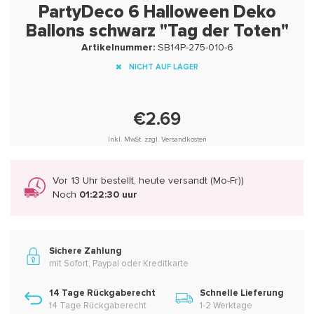
PartyDeco 6 Halloween Deko
Ballons schwarz "Tag der Toten"
Artikelnummer:
SB14P-275-010-6
NICHT AUF LAGER
€2.69
Inkl. MwSt. zzgl. Versandkosten
Vor 13 Uhr bestellt, heute versandt (Mo-Fr))
Noch
01:22:29 uur
Sichere Zahlung
mit Sofort, Paypal oder Kreditkarte
14 Tage Rückgaberecht
Schnelle Lieferung
14 Tage Rückgaberecht
1-2 Werktage