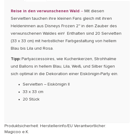
Reise in den verwunschenen Wald
–
Mit diesen
Servietten tauchen ihre kleinen Fans gleich mit ihren
Heldeninnen aus Disneys Frozen 2™ in den Zauber des
verwunschenen Waldes ein! Enthalten sind 20 Servietten
(33 x 33 cm) mit herbstlicher Farbgestaltung von hellem
Blau bis Lila und Rosa.
Tipp:
Partyaccessoires, wie Kuchen­ker­zen, Stroh­halme
und Ballons in hellem Blau, Lila, Weiß, und Silber fügen
sich optimal in die Dekoration einer Eiskönigin-Party ein.
Servietten – Eiskönigin II
33 x 33 cm
20 Stück
Produktsicherheit: Herstellerinfo/EU Verantwortlicher:
Magicoo e.K.