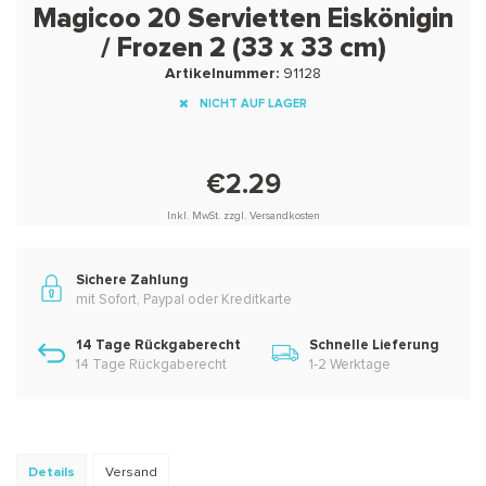
Magicoo 20 Servietten Eiskönigin
/ Frozen 2 (33 x 33 cm)
Artikelnummer:
91128
NICHT AUF LAGER
€2.29
Inkl. MwSt. zzgl. Versandkosten
Sichere Zahlung
mit Sofort, Paypal oder Kreditkarte
14 Tage Rückgaberecht
Schnelle Lieferung
14 Tage Rückgaberecht
1-2 Werktage
Details
Versand