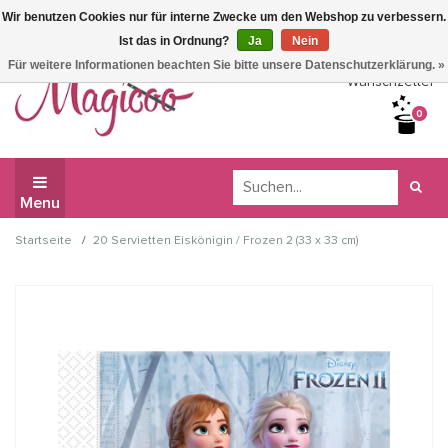
Wir benutzen Cookies nur für interne Zwecke um den Webshop zu verbessern.
Wir haben Betriebsferien, daher können Sie derzeit nicht
Ist das in Ordnung?
Ja
Nein
bestellen.
Für weitere Informationen beachten Sie bitte unsere Datenschutzerklärung. »
Wunschzettel
0
Menu
/
Startseite
20 Servietten Eiskönigin / Frozen 2 (33 x 33 cm)