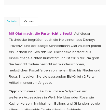
Details
Versand
Mit Olaf macht die Party richtig Spaß!
Auf dieser
Tischdecke begrüßen euch die Hel­din­nen aus Disneys
Frozen2™ und der lustige Schneemann Olaf zaubert jedem
ein Lächeln ins Gesicht! Die Tischdecke besteht aus
einem pflegeleichten Kunststoff und ist 120 x 180 cm groß.
Sie besticht zudem besticht mit wunderschönen,
herbstlichen Pastellfarben von hellem Blau bis Flieder und
Rosa. Entdecken Sie die passenden Eiskönigin 2 Party-
Artikel in unse­rem Angebot.
Tipp:
Kom­bi­nieren Sie ihre Frozen-Partyartikel mit
weiteren Accessoires in Weiß, Hellblau oder Rosa wie
Kuchenkerzen, Trinkhalmen, Ballons und Girlanden, sowie
silbernen High­lights für ein stilvolles Ambiente.