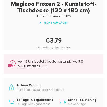
Magicoo Frozen 2 - Kunststoff-
Tischdecke (120 x 180 cm)
Artikelnummer:
91129
NICHT AUF LAGER
€3.79
Inkl. MwSt. zzgl. Versandkosten
Vor 13 Uhr bestellt, heute versandt (Mo-Fr))
Noch
05:38:11 uur
Sichere Zahlung
mit Sofort, Paypal oder Kreditkarte
14 Tage Rückgaberecht
Schnelle Lieferung
14 Tage Rückgaberecht
1-2 Werktage