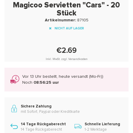
Magicoo Servietten "Cars" - 20
Stück
Artikelnummer:
87105
NICHT AUF LAGER
€2.69
Inkl. MwSt. zzgl. Versandkosten
Vor 13 Uhr bestellt, heute versandt (Mo-Fr))
Noch
08:56:24 uur
Sichere Zahlung
mit Sofort, Paypal oder Kreditkarte
14 Tage Rückgaberecht
Schnelle Lieferung
14 Tage Rückgaberecht
1-2 Werktage