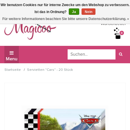
Wir benutzen Cookies nur für interne Zwecke um den Webshop zu verbessern.
Wir haben Betriebsferien, daher können Sie derzeit nicht
Ist das in Ordnung?
Ja
Nein
bestellen.
Für weitere Informationen beachten Sie bitte unsere Datenschutzerklärung. »
Wunschzettel
0
Menu
/
Startseite
Servietten "Cars" - 20 Stück