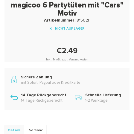
magicoo 6 Partytüten mit "Cars"
Motiv
Artikelnummer:
81562P
NICHT AUF LAGER
€2.49
Inkl. MwSt. zzgl. Versandkosten
Sichere Zahlung
mit Sofort, Paypal oder Kreditkarte
14 Tage Rückgaberecht
Schnelle Lieferung
14 Tage Rückgaberecht
1-2 Werktage
Details
Versand