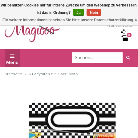
Wir benutzen Cookies nur für interne Zwecke um den Webshop zu verbessern.
Wir haben Betriebsferien, daher können Sie derzeit nicht
Ist das in Ordnung?
Ja
Nein
bestellen.
Für weitere Informationen beachten Sie bitte unsere Datenschutzerklärung. »
Wunschzettel
0
Menu
/
Startseite
6 Partytüten mit "Cars" Motiv