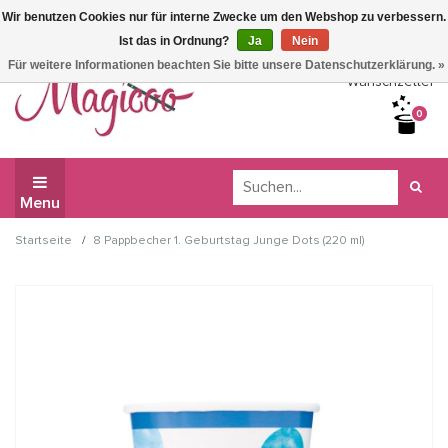
Wir benutzen Cookies nur für interne Zwecke um den Webshop zu verbessern.
Wir haben Betriebsferien, daher können Sie derzeit nicht
Ist das in Ordnung?
Ja
Nein
bestellen.
Für weitere Informationen beachten Sie bitte unsere Datenschutzerklärung. »
Wunschzettel
0
Menu
/
Startseite
8 Pappbecher 1. Geburtstag Junge Dots (220 ml)