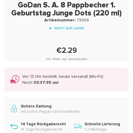
GoDan S. A. 8 Pappbecher 1.
Geburtstag Junge Dots (220 ml)
Artikelnummer:
73306
NICHT AUF LAGER
€2.29
Inkl. MwSt. zzgl. Versandkosten
Vor 13 Uhr bestellt, heute versandt (Mo-Fr))
Noch
03:37:35 uur
Sichere Zahlung
mit Sofort, Paypal oder Kreditkarte
14 Tage Rückgaberecht
Schnelle Lieferung
14 Tage Rückgaberecht
1-2 Werktage