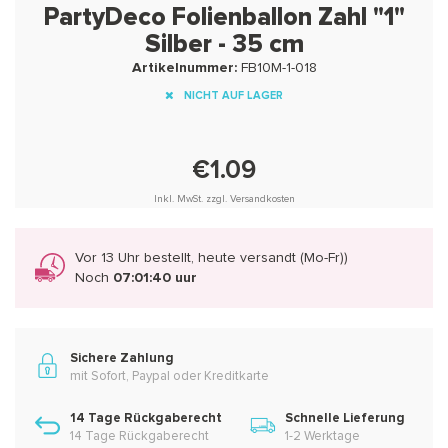
PartyDeco Folienballon Zahl "1"
Silber - 35 cm
Artikelnummer:
FB10M-1-018
NICHT AUF LAGER
€1.09
Inkl. MwSt. zzgl. Versandkosten
Vor 13 Uhr bestellt, heute versandt (Mo-Fr))
Noch
07:01:40 uur
Sichere Zahlung
mit Sofort, Paypal oder Kreditkarte
14 Tage Rückgaberecht
Schnelle Lieferung
14 Tage Rückgaberecht
1-2 Werktage