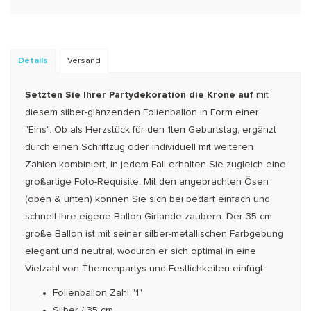
Details
Versand
Setzten Sie Ihrer Partydekoration die Krone auf
mit
diesem silber-glänzenden Folien­­­bal­­lon in Form einer
"Eins". Ob als Herzstück für den 1ten Geburtstag, ergänzt
durch einen Schrift­­­zug oder individuell mit weiteren
Zahlen kombiniert, in jedem Fal­l erhalten Sie zugleich eine
großartige Foto-Requisite. Mit den angebrachten Ösen
(oben & unten) können Sie sich bei bedarf ein­fach und
schnell Ihre eigene Ballon-Girlande zaubern. Der 35 cm
große Ballon ist mit seiner silber-metal­lischen Farb­­gebung
elegant und neutral, wodurch er sich opti­mal in eine
Vielzahl von Themen­partys und Festlichkeiten einfügt.
Folienballon Zahl "1"
Silber / 35 cm