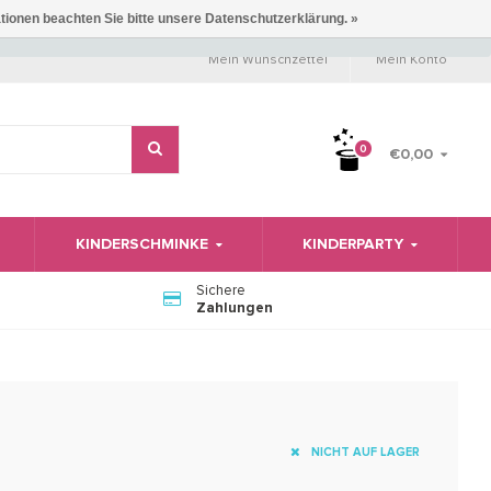
ationen beachten Sie bitte unsere Datenschutzerklärung. »
Mein Wunschzettel
Mein Konto
0
€0,00
KINDERSCHMINKE
KINDERPARTY
Sichere
Zahlungen
NICHT AUF LAGER