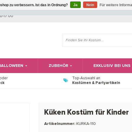
shop zu verbessern. Ist das in Ordnung?
Ja
Nein
Für weitere Inform
Wir haben Betriebsferien, daher können Sie derzeit nicht bestellen.
0-17:00
 HALLOWEEN
ZUBEHÖR
EXKLUSIV BEI UNS
 oder
Top-Auswahl an
ück
Kostümen & Partyartikeln
Küken Kostüm für Kinder
Artikelnummer:
KURKA-110