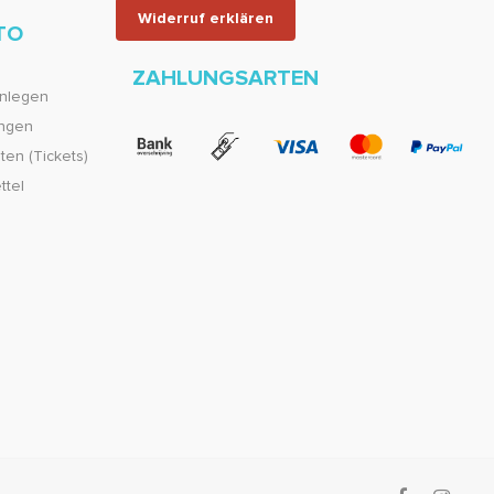
Widerruf erklären
TO
ZAHLUNGSARTEN
nlegen
ungen
en (Tickets)
ttel