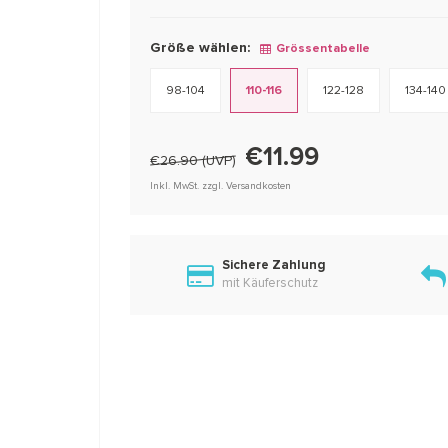
Größe wählen:
Grössentabelle
98-104
110-116
122-128
134-140
€11.99
€26.90 (UVP)
Inkl. MwSt. zzgl. Versandkosten
Sichere Zahlung
mit Käuferschutz