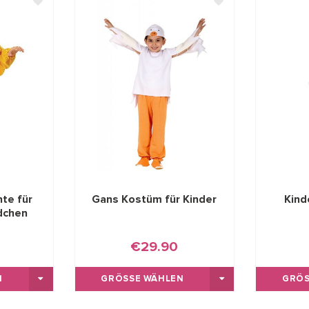
te für
Gans Kostüm für Kinder
Kind
dchen
€29.90
GRÖSSE WÄHLEN
GRÖS