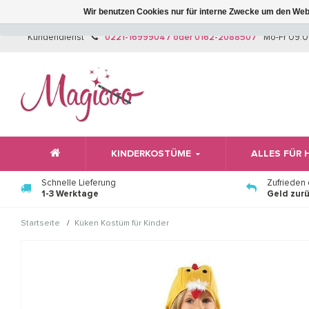
Wir benutzen Cookies nur für interne Zwecke um den Web
Kundendienst
0221-16999047 oder 0162-2088507
Mo-Fr 09:0
KINDERKOSTÜME
ALLES FÜR
Schnelle Lieferung
Zufrieden
1-3 Werktage
Geld zur
/
Startseite
Küken Kostüm für Kinder