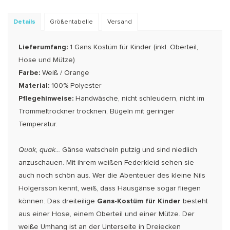
Details
Größentabelle
Versand
Lieferumfang:
1 Gans Kostüm für Kinder (inkl. Oberteil,
Hose und Mütze)
Farbe:
Weiß / Orange
Material:
100% Polyester
Pflegehinweise:
Handwäsche, nicht schleudern, nicht im
Trommeltrockner trocknen, Bügeln mit geringer
Temperatur.
Quak, quak...
Gänse watscheln putzig und sind niedlich
anzuschauen. Mit ihrem weißen Federkleid sehen sie
auch noch schön aus. Wer die Abenteuer des kleine Nils
Holgersson kennt, weiß, dass Hausgänse sogar fliegen
können. Das dreiteilige
Gans-Kostüm für Kinder
besteht
aus einer Hose, einem Oberteil und einer Mütze. Der
weiße Umhang ist an der Unterseite in Dreiecken