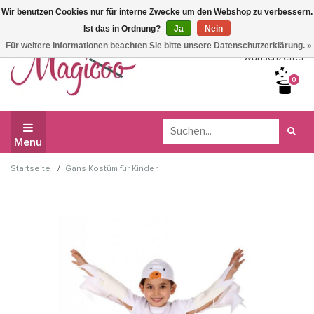
Wir benutzen Cookies nur für interne Zwecke um den Webshop zu verbessern.
Wir haben Betriebsferien, daher können Sie derzeit nicht
Ist das in Ordnung?
Ja
Nein
bestellen.
Für weitere Informationen beachten Sie bitte unsere Datenschutzerklärung. »
Wunschzettel
0
Menu
/
Startseite
Gans Kostüm für Kinder