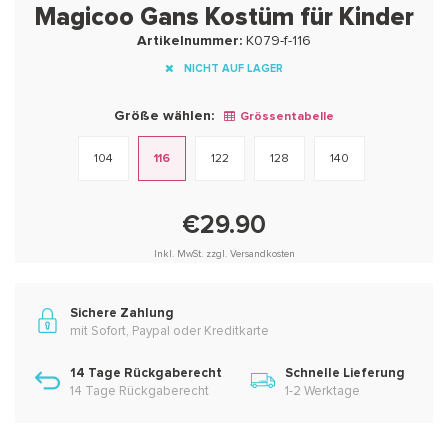
Magicoo Gans Kostüm für Kinder
Artikelnummer:
K079-f-116
NICHT AUF LAGER
Größe wählen:
Grössentabelle
104
116
122
128
140
€29.90
Inkl. MwSt. zzgl. Versandkosten
Sichere Zahlung
mit Sofort, Paypal oder Kreditkarte
14 Tage Rückgaberecht
Schnelle Lieferung
14 Tage Rückgaberecht
1-2 Werktage