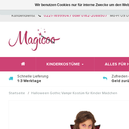
Wir benutzen Cookies nur für interne Zwecke um den Web
Kundendienst
0221-16999047 oder 0162-2088507
Mo-Fr 09:0
KINDERKOSTÜME
ALLES FÜR
Schnelle Lieferung
Zufrieden
1-3 Werktage
Geld zur
/
Startseite
Halloween Gothic Vampir Kostüm für Kinder Mädchen