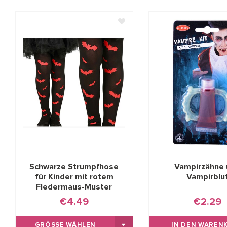
Schwarze Strumpfhose
Vampirzähne
für Kinder mit rotem
Vampirblu
Fledermaus-Muster
€4.49
€2.29
GRÖSSE WÄHLEN
IN DEN WAREN