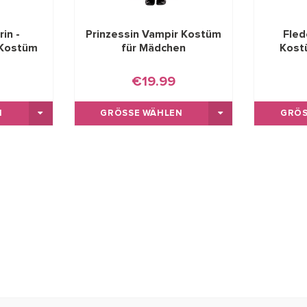
in -
Prinzessin Vampir Kostüm
Fled
 Kostüm
für Mädchen
Kost
€19.99
GRÖSSE WÄHLEN
GRÖS