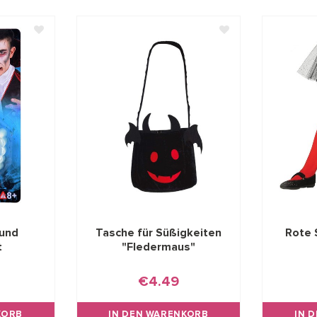
 und
Tasche für Süßigkeiten
Rote 
t
"Fledermaus"
€4.49
KORB
IN DEN WARENKORB
IN 