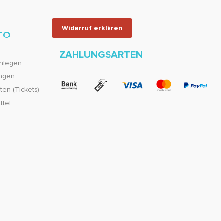
Widerruf erklären
TO
ZAHLUNGSARTEN
nlegen
ungen
en (Tickets)
ttel