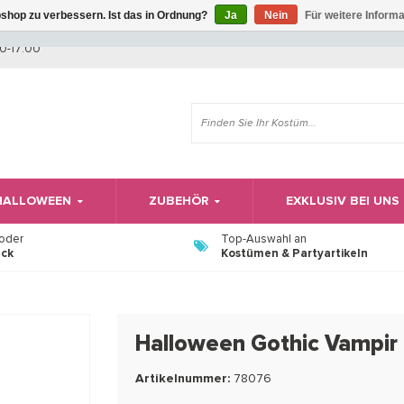
shop zu verbessern. Ist das in Ordnung?
Ja
Nein
Für weitere Inform
Wir haben Betriebsferien, daher können Sie derzeit nicht bestellen.
0-17:00
 HALLOWEEN
ZUBEHÖR
EXKLUSIV BEI UNS
 oder
Top-Auswahl an
ück
Kostümen & Partyartikeln
Halloween Gothic Vampir
Artikelnummer:
78076