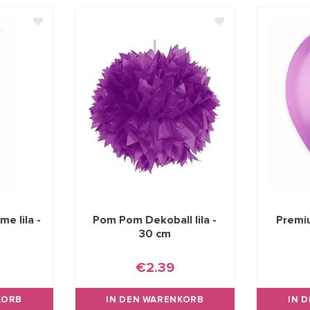
e lila -
Pom Pom Dekoball lila -
Premiu
30 cm
€2.39
KORB
IN DEN WARENKORB
IN 