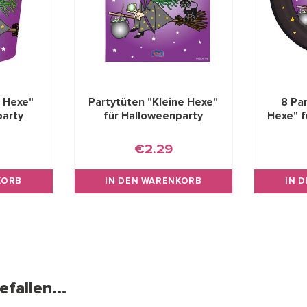
e Hexe"
Partytüten "Kleine Hexe"
8 Par
party
für Halloweenparty
Hexe" f
€2.29
KORB
IN DEN WARENKORB
IN 
fallen...