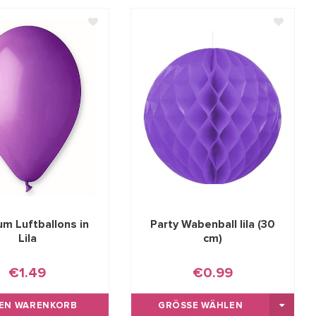
m Luftballons in
Party Wabenball lila (30
Lila
cm)
€1.49
€0.99
DEN WARENKORB
GRÖSSE WÄHLEN