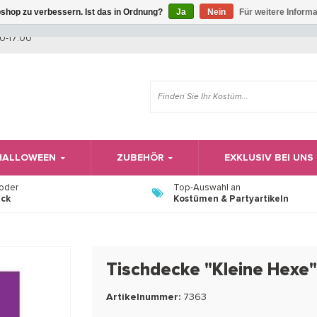
shop zu verbessern. Ist das in Ordnung?
Ja
Nein
Für weitere Inform
Wir haben Betriebsferien, daher können Sie derzeit nicht bestellen.
0-17:00
 HALLOWEEN
ZUBEHÖR
EXKLUSIV BEI UNS
 oder
Top-Auswahl an
ück
Kostümen & Partyartikeln
Tischdecke "Kleine Hexe
Artikelnummer:
7363