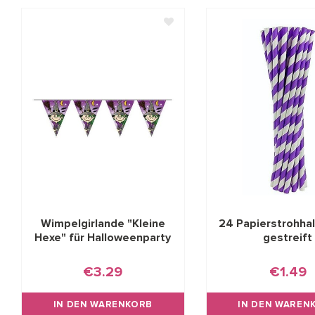
Wimpelgirlande "Kleine
24 Papierstrohhalm
Hexe" für Halloweenparty
gestreift
€3.29
€1.49
IN DEN WARENKORB
IN DEN WAREN