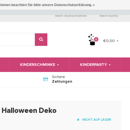
ationen beachten Sie bitte unsere Datenschutzerklärung. »
Mein Wunschzettel
Mein Konto
0
€0,00
KINDERSCHMINKE
KINDERPARTY
Sichere
Zahlungen
" Halloween Deko
NICHT AUF LAGER