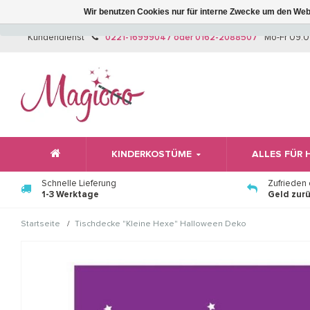
Wir benutzen Cookies nur für interne Zwecke um den Web
Kundendienst
0221-16999047 oder 0162-2088507
Mo-Fr 09:0
KINDERKOSTÜME
ALLES FÜR
Schnelle Lieferung
Zufrieden
1-3 Werktage
Geld zur
/
Startseite
Tischdecke "Kleine Hexe" Halloween Deko