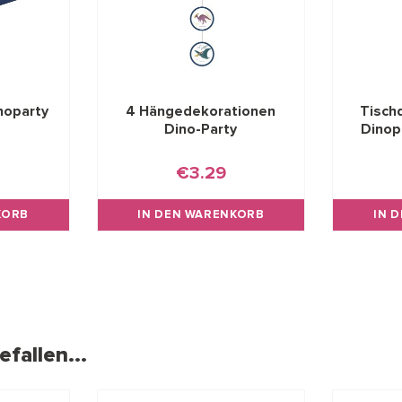
noparty
4 Hängedekorationen
Tisch
m
Dino-Party
Dinop
€3.29
KORB
IN DEN WARENKORB
IN 
fallen...