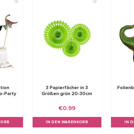
tion
3 Papierfächer in 3
Folienb
o-Party
Größen grün 20-30cm
m
€0.99
KORB
IN DEN WARENKORB
IN 