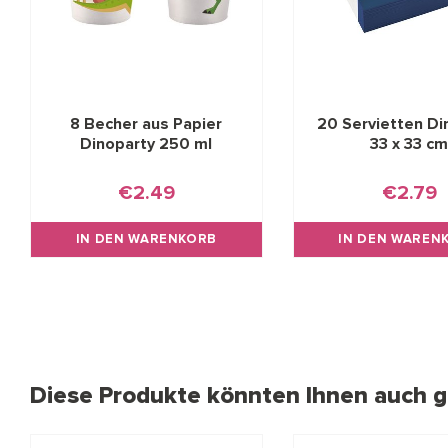
8 Becher aus Papier
20 Servietten Di
Dinoparty 250 ml
33 x 33 c
€2.49
€2.79
IN DEN WARENKORB
IN DEN WAREN
Diese Produkte könnten Ihnen auch ge