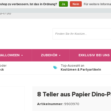
shop zu verbessern. Ist das in Ordnung?
Ja
Nein
Für weitere Inform
Wir haben Betriebsferien, daher können Sie derzeit nicht bestellen.
0-17:00
 HALLOWEEN
ZUBEHÖR
EXKLUSIV BEI UNS
 oder
Top-Auswahl an
ück
Kostümen & Partyartikeln
8 Teller aus Papier Dino-P
Artikelnummer:
9903970