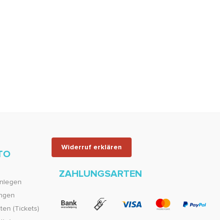
Widerruf erklären
TO
ZAHLUNGSARTEN
nlegen
ungen
en (Tickets)