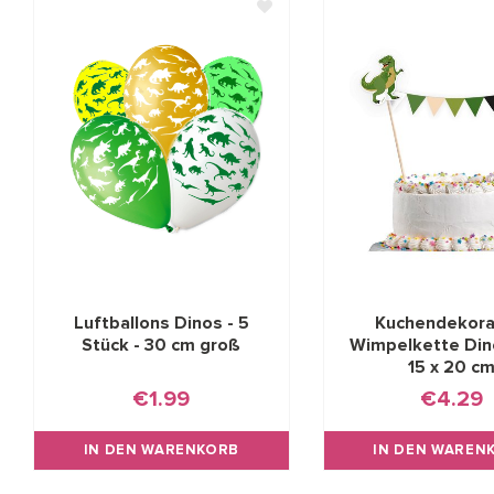
Luftballons Dinos - 5
Kuchendekora
Stück - 30 cm groß
Wimpelkette Din
15 x 20 c
€1.99
€4.29
IN DEN WARENKORB
IN DEN WAREN