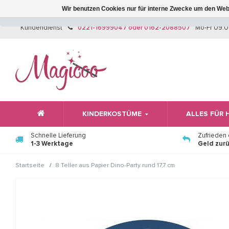
Wir benutzen Cookies nur für interne Zwecke um den Web
Kundendienst
0221-16999047 oder 0162-2088507
Mo-Fr 09:0
KINDERKOSTÜME
ALLES FÜR
Schnelle Lieferung
Zufrieden
1-3 Werktage
Geld zur
/
Startseite
8 Teller aus Papier Dino-Party rund 17,7 cm