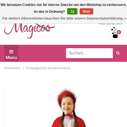
Wir benutzen Cookies nur für interne Zwecke um den Webshop zu verbessern.
Wir haben Betriebsferien, daher können Sie derzeit nicht
Ist das in Ordnung?
Ja
Nein
bestellen.
Für weitere Informationen beachten Sie bitte unsere Datenschutzerklärung. »
Wunschzettel
0
Menu
/
Startseite
Rotkäppchen Kinderkostüm