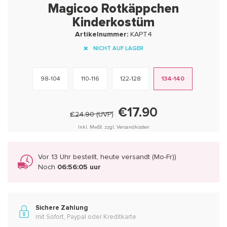
Magicoo Rotkäppchen
Kinderkostüm
Artikelnummer:
KAPT4
NICHT AUF LAGER
98-104
110-116
122-128
134-140
€17.90
€24.90 (UVP)
Inkl. MwSt. zzgl. Versandkosten
Vor 13 Uhr bestellt, heute versandt (Mo-Fr))
Noch
06:56:05 uur
Sichere Zahlung
mit Sofort, Paypal oder Kreditkarte