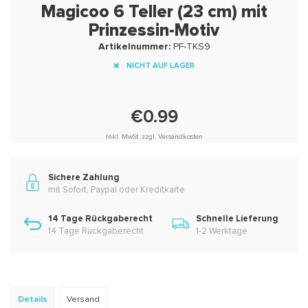
Magicoo 6 Teller (23 cm) mit
Prinzessin-Motiv
Artikelnummer:
PF-TKS9
NICHT AUF LAGER
€0.99
Inkl. MwSt. zzgl. Versandkosten
Sichere Zahlung
mit Sofort, Paypal oder Kreditkarte
14 Tage Rückgaberecht
Schnelle Lieferung
14 Tage Rückgaberecht
1-2 Werktage
Details
Versand