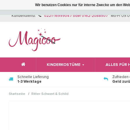
Wir benutzen Cookies nur für interne Zwecke um den Web
Kundendienst
0221-16999047 oder 0162-2088507
Mo-Fr 09:0
KINDERKOSTÜME
ALLES FÜR
Schnelle Lieferung
Zufrieden
1-3 Werktage
Geld zur
/
Startseite
Ritter Schwert & Schild