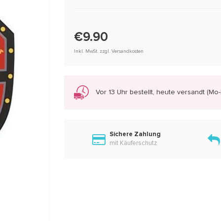
€9.90
Inkl. MwSt. zzgl. Versandkosten
Vor 13 Uhr bestellt, heute versandt (Mo-F
Sichere Zahlung
mit Käuferschutz