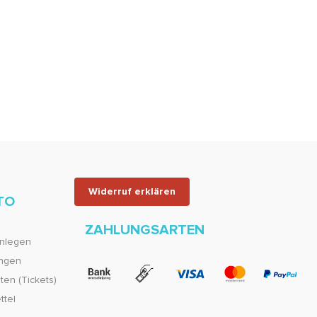
Widerruf erklären
TO
ZAHLUNGSARTEN
nlegen
ungen
en (Tickets)
ttel