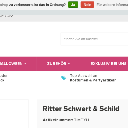
shop zu verbessern. Ist das in Ordnung?
Ja
Nein
Für weitere Inform
Wir haben Betriebsferien, daher können Sie derzeit nicht bestellen.
0-17:00
 HALLOWEEN
ZUBEHÖR
EXKLUSIV BEI UNS
 oder
Top-Auswahl an
ück
Kostümen & Partyartikeln
Ritter Schwert & Schild
Artikelnummer:
TIME-YH