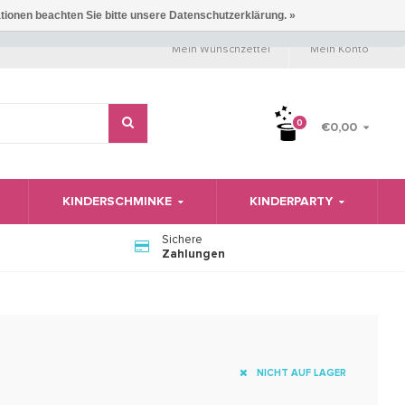
ationen beachten Sie bitte unsere Datenschutzerklärung. »
Mein Wunschzettel
Mein Konto
0
€0,00
KINDERSCHMINKE
KINDERPARTY
Sichere
Zahlungen
NICHT AUF LAGER