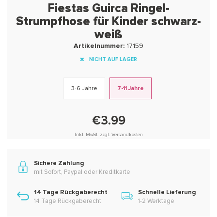
Fiestas Guirca Ringel-
Strumpfhose für Kinder schwarz-
weiß
Artikelnummer:
17159
NICHT AUF LAGER
3-6 Jahre
7-11 Jahre
€3.99
Inkl. MwSt. zzgl. Versandkosten
Sichere Zahlung
mit Sofort, Paypal oder Kreditkarte
14 Tage Rückgaberecht
Schnelle Lieferung
14 Tage Rückgaberecht
1-2 Werktage