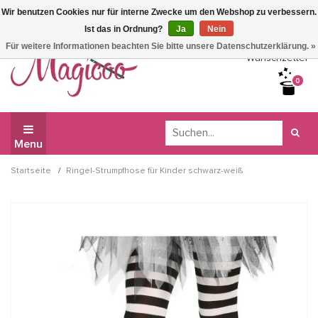
Wir benutzen Cookies nur für interne Zwecke um den Webshop zu verbessern.
Wir haben Betriebsferien, daher können Sie derzeit nicht
Ist das in Ordnung?
Ja
Nein
bestellen.
Für weitere Informationen beachten Sie bitte unsere Datenschutzerklärung. »
Wunschzettel
0
Menu
/
Startseite
Ringel-Strumpfhose für Kinder schwarz-weiß