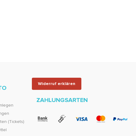
Widerruf erklären
TO
ZAHLUNGSARTEN
nlegen
ungen
en (Tickets)
ttel