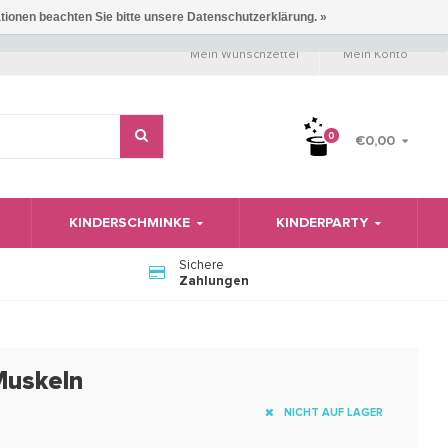
ationen beachten Sie bitte unsere Datenschutzerklärung. »
Mein Wunschzettel
Mein Konto
0
€0,00
KINDERSCHMINKE
KINDERPARTY
Sichere
Zahlungen
Muskeln
NICHT AUF LAGER