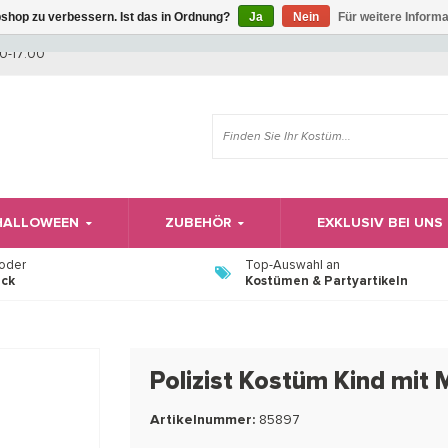
shop zu verbessern. Ist das in Ordnung?
Ja
Nein
Für weitere Inform
Wir haben Betriebsferien, daher können Sie derzeit nicht bestellen.
0-17:00
 HALLOWEEN
ZUBEHÖR
EXKLUSIV BEI UNS
 oder
Top-Auswahl an
ück
Kostümen & Partyartikeln
Polizist Kostüm Kind mit 
Artikelnummer:
85897