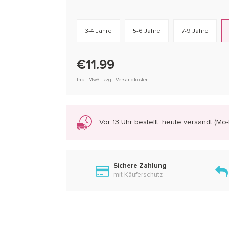
3-4 Jahre
5-6 Jahre
7-9 Jahre
€11.99
Inkl. MwSt. zzgl. Versandkosten
Vor 13 Uhr bestellt, heute versandt (Mo-F
Sichere Zahlung
mit Käuferschutz