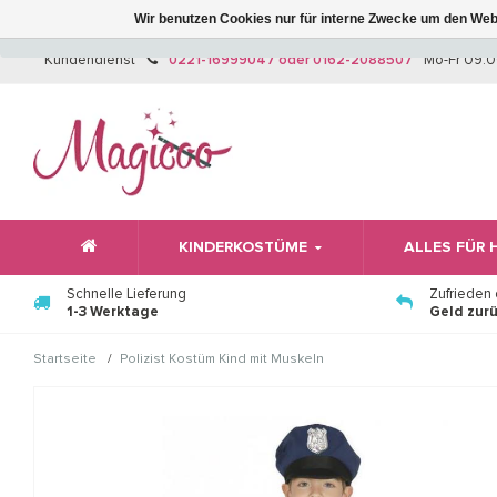
Wir benutzen Cookies nur für interne Zwecke um den Web
Kundendienst
0221-16999047 oder 0162-2088507
Mo-Fr 09:0
KINDERKOSTÜME
ALLES FÜR
Schnelle Lieferung
Zufrieden
1-3 Werktage
Geld zur
/
Startseite
Polizist Kostüm Kind mit Muskeln