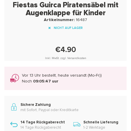
Fiestas Guirca Piratensäbel mit
Augenklappe für Kinder
Artikelnummer:
16487
NICHT AUF LAGER
€4.90
Inkl. MwSt. zzgl. Versandkosten
Vor 13 Uhr bestellt, heute versandt (Mo-Fr))
Noch
09:05:47 uur
Sichere Zahlung
mit Sofort, Paypal oder Kreditkarte
14 Tage Rückgaberecht
Schnelle Lieferung
14 Tage Rückgaberecht
1-2 Werktage