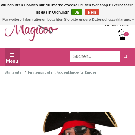
Wir benutzen Cookies nur für interne Zwecke um den Webshop zu verbessern.
Wir haben Betriebsferien, daher können Sie derzeit nicht
Ist das in Ordnung?
Ja
Nein
bestellen.
Für weitere Informationen beachten Sie bitte unsere Datenschutzerklärung. »
Wunschzettel
0
Menu
/
Startseite
Piratensäbel mit Augenklappe für Kinder