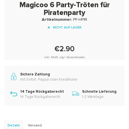
Magicoo 6 Party-Tröten für
Piratenparty
Artikelnummer:
PF-HPIR
NICHT AUF LAGER
€2.90
Inkl. MwSt. zzgl. Versandkosten
Sichere Zahlung
mit Sofort, Paypal oder Kreditkarte
14 Tage Rückgaberecht
Schnelle Lieferung
14 Tage Rückgaberecht
1-2 Werktage
Details
Versand