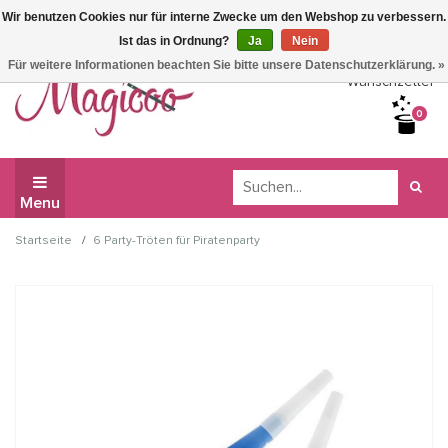
Wir benutzen Cookies nur für interne Zwecke um den Webshop zu verbessern.
Wir haben Betriebsferien, daher können Sie derzeit nicht
Ist das in Ordnung?
Ja
Nein
bestellen.
Für weitere Informationen beachten Sie bitte unsere Datenschutzerklärung. »
Wunschzettel
0
Menu
/
Startseite
6 Party-Tröten für Piratenparty