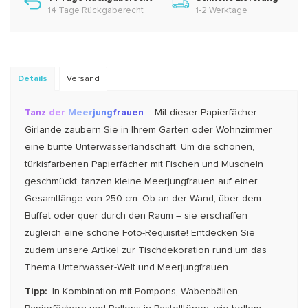
14 Tage Rückgaberecht
1-2 Werktage
Details
Versand
Ta
nz
der
Meer
jung
frauen
–
Mit dieser Papierfächer-
Girlande zaubern Sie in Ihrem Garten oder Wohn­zim­mer
eine bunte Unterwasserlandschaft. Um die schö­nen,
türkisfarbenen Papierfächer mit Fischen und Muscheln
geschmückt, tanzen kleine Meerjung­frau­en auf einer
Gesamtlänge von 250 cm. Ob an der Wand, über dem
Buffet oder quer durch den Raum – sie erschaffen
zugleich eine schöne Foto-Requisite! Entdecken Sie
zudem unsere Artikel zur Tisch­de­ko­ra­tion rund um das
Thema Unterwasser-Welt und Meerjungfrauen.
Tipp:
In Kombination mit Pompons, Wabenbällen,