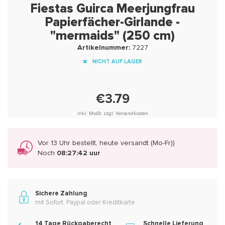
Fiestas Guirca Meerjungfrau
Papierfächer-Girlande -
"mermaids" (250 cm)
Artikelnummer:
7227
NICHT AUF LAGER
€3.79
Inkl. MwSt. zzgl. Versandkosten
Vor 13 Uhr bestellt, heute versandt (Mo-Fr))
Noch
08:27:42 uur
Sichere Zahlung
mit Sofort, Paypal oder Kreditkarte
14 Tage Rückgaberecht
Schnelle Lieferung