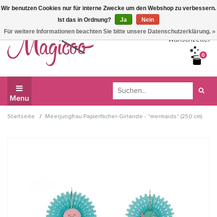
Wir benutzen Cookies nur für interne Zwecke um den Webshop zu verbessern.
Wir haben Betriebsferien, daher können Sie derzeit nicht
Ist das in Ordnung?
Ja
Nein
bestellen.
Für weitere Informationen beachten Sie bitte unsere Datenschutzerklärung. »
Wunschzettel
0
Menu
/
Startseite
Meerjungfrau Papierfächer-Girlande - "mermaids" (250 cm)