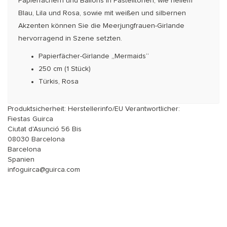
Papierfächern und Ballons in Pastelltönen, wie hel­lem
Blau, Lila und Rosa, sowie mit weißen und silber­nen
Akzenten können Sie die Meerjungfrauen-Gir­lan­de
hervorragend in Szene setzten.
Papierfächer-Girlande „Mermaids“
250 cm (1 Stück)
Türkis, Rosa
Produktsicherheit: Herstellerinfo/EU Verantwortlicher:
Fiestas Guirca
Ciutat d'Asunció 56 Bis
08030 Barcelona
Barcelona
Spanien
infoguirca@guirca.com