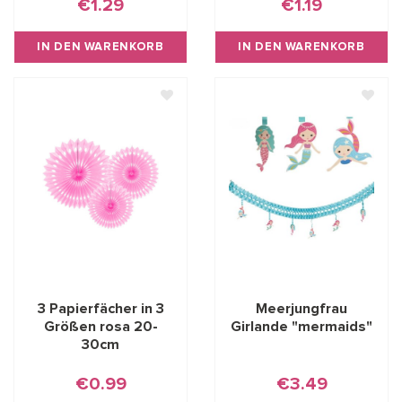
€1.29
€1.19
IN DEN WARENKORB
IN DEN WARENKORB
3 Papierfächer in 3
Meerjungfrau
Größen rosa 20-
Girlande "mermaids"
30cm
€0.99
€3.49