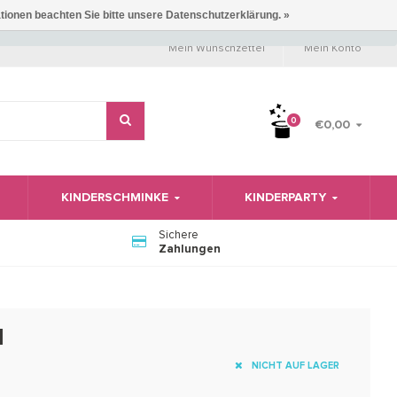
ationen beachten Sie bitte unsere Datenschutzerklärung. »
Mein Wunschzettel
Mein Konto
0
€0,00
KINDERSCHMINKE
KINDERPARTY
Sichere
Zahlungen
d
NICHT AUF LAGER