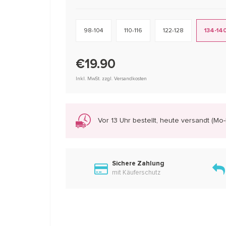
98-104
110-116
122-128
134-14
€19.90
Inkl. MwSt. zzgl. Versandkosten
Vor 13 Uhr bestellt, heute versandt (Mo-F
Sichere Zahlung
mit Käuferschutz