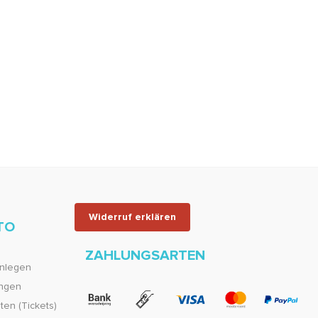
Widerruf erklären
TO
ZAHLUNGSARTEN
nlegen
ungen
en (Tickets)