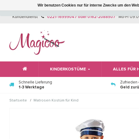
Wir benutzen Cookies nur für interne Zwecke um den Web
Kundendienst
0221-16999047 oder 0162-2088507
Mo-Fr 09:0
KINDERKOSTÜME
ALLES FÜR
Schnelle Lieferung
Zufrieden
1-3 Werktage
Geld zur
/
Startseite
Matrosen Kostüm für Kind