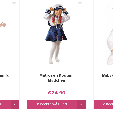
üm für
Matrosen Kostüm
Baby
Mädchen
€24.90
GRÖSSE WÄHLEN
GRÖS