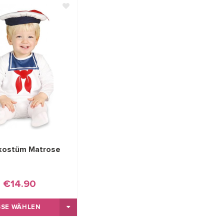
kostüm Matrose
€14.90
SE WÄHLEN