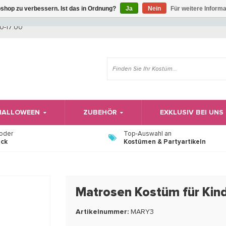
shop zu verbessern. Ist das in Ordnung?
Ja
Nein
Für weitere Inform
Wir haben Betriebsferien, daher können Sie derzeit nicht bestellen.
0-17:00
 HALLOWEEN
ZUBEHÖR
EXKLUSIV BEI UNS
 oder
Top-Auswahl an
ück
Kostümen & Partyartikeln
Matrosen Kostüm für Kin
Artikelnummer:
MARY3