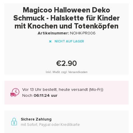
Magicoo Halloween Deko
Schmuck - Halskette für Kinder
mit Knochen und Totenköpfen
Artikelnummer:
NOHK-PR006
NICHT AUF LAGER
€2.90
Inkl. MwSt. zzgl. Versandkosten
Vor 13 Uhr bestellt, heute versandt (Mo-Fr))
Noch
06:11:24 uur
Sichere Zahlung
mit Sofort, Paypal oder Kreditkarte