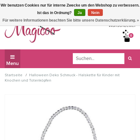
Wir benutzen Cookies nur für interne Zwecke um den Webshop zu verbessern.
Wir haben Betriebsferien, daher können Sie derzeit nicht
Ist das in Ordnung?
Ja
Nein
bestellen.
Für weitere Informationen beachten Sie bitte unsere Datenschutzerklärung. »
Wunschzettel
0
Menu
/
Startseite
Halloween Deko Schmuck - Halskette für Kinder mit
Knochen und Totenköpfen