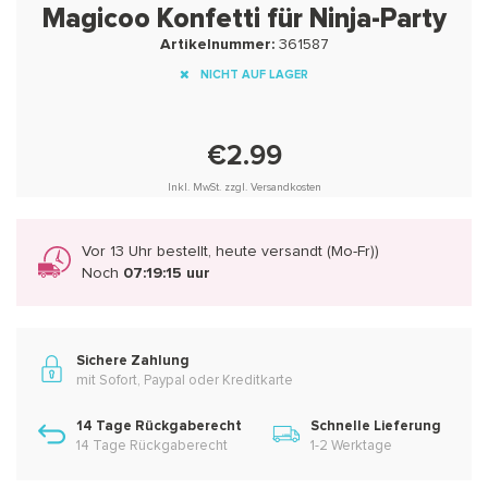
Magicoo Konfetti für Ninja-Party
Artikelnummer:
361587
NICHT AUF LAGER
€2.99
Inkl. MwSt. zzgl. Versandkosten
Vor 13 Uhr bestellt, heute versandt (Mo-Fr))
Noch
07:19:15 uur
Sichere Zahlung
mit Sofort, Paypal oder Kreditkarte
14 Tage Rückgaberecht
Schnelle Lieferung
14 Tage Rückgaberecht
1-2 Werktage