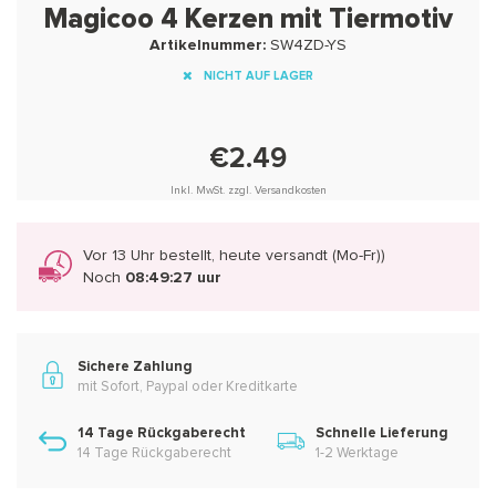
Magicoo 4 Kerzen mit Tiermotiv
Artikelnummer:
SW4ZD-YS
NICHT AUF LAGER
€2.49
Inkl. MwSt. zzgl. Versandkosten
Vor 13 Uhr bestellt, heute versandt (Mo-Fr))
Noch
08:49:27 uur
Sichere Zahlung
mit Sofort, Paypal oder Kreditkarte
14 Tage Rückgaberecht
Schnelle Lieferung
14 Tage Rückgaberecht
1-2 Werktage