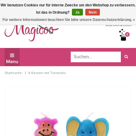
Wir benutzen Cookies nur für interne Zwecke um den Webshop zu verbessern.
Wir haben Betriebsferien, daher können Sie derzeit nicht
Ist das in Ordnung?
Ja
Nein
bestellen.
Für weitere Informationen beachten Sie bitte unsere Datenschutzerklärung. »
Wunschzettel
0
Menu
/
Startseite
4 Kerzen mit Tiermotiv