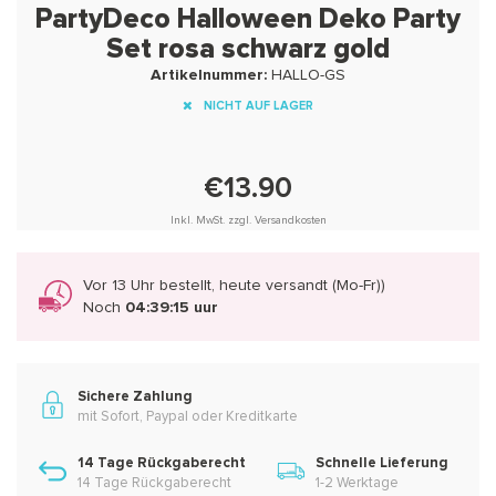
PartyDeco Halloween Deko Party
Set rosa schwarz gold
Artikelnummer:
HALLO-GS
NICHT AUF LAGER
€13.90
Inkl. MwSt. zzgl. Versandkosten
Vor 13 Uhr bestellt, heute versandt (Mo-Fr))
Noch
04:39:14 uur
Sichere Zahlung
mit Sofort, Paypal oder Kreditkarte
14 Tage Rückgaberecht
Schnelle Lieferung
14 Tage Rückgaberecht
1-2 Werktage