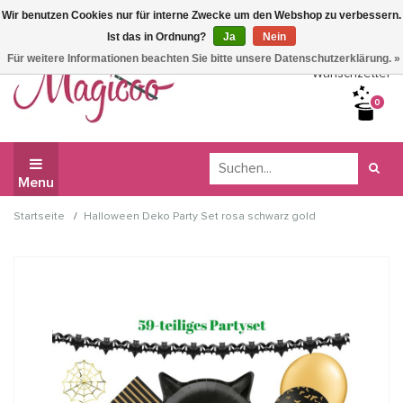
Wir benutzen Cookies nur für interne Zwecke um den Webshop zu verbessern.
Wir haben Betriebsferien, daher können Sie derzeit nicht
Ist das in Ordnung?
Ja
Nein
bestellen.
Für weitere Informationen beachten Sie bitte unsere Datenschutzerklärung. »
Wunschzettel
0
Menu
/
Startseite
Halloween Deko Party Set rosa schwarz gold