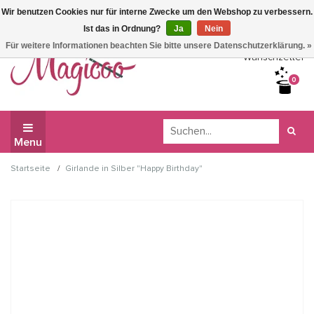
Wir benutzen Cookies nur für interne Zwecke um den Webshop zu verbessern.
Wir haben Betriebsferien, daher können Sie derzeit nicht
Ist das in Ordnung?
Ja
Nein
bestellen.
Für weitere Informationen beachten Sie bitte unsere Datenschutzerklärung. »
Wunschzettel
0
Menu
/
Startseite
Girlande in Silber "Happy Birthday"