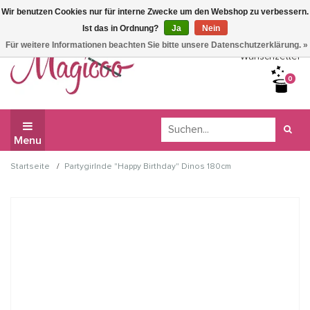
Wir benutzen Cookies nur für interne Zwecke um den Webshop zu verbessern.
Wir haben Betriebsferien, daher können Sie derzeit nicht
Ist das in Ordnung?
Ja
Nein
bestellen.
Für weitere Informationen beachten Sie bitte unsere Datenschutzerklärung. »
Wunschzettel
0
Menu
/
Startseite
Partygirlnde "Happy Birthday" Dinos 180cm