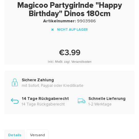
Magicoo Partygirlnde "Happy
Birthday" Dinos 180cm
Artikelnummer:
9903986
NICHT AUF LAGER
€3.99
Inkl. MwSt. zzgl. Versandkosten
Sichere Zahlung
mit Sofort, Paypal oder Kreditkarte
14 Tage Rückgaberecht
Schnelle Lieferung
14 Tage Rückgaberecht
1-2 Werktage
Details
Versand