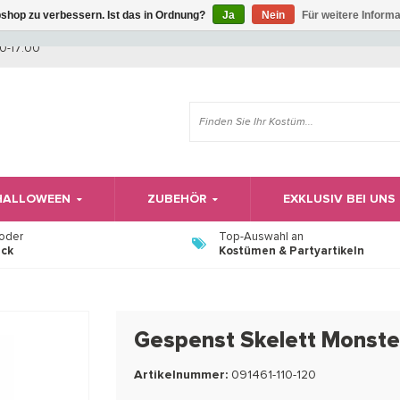
shop zu verbessern. Ist das in Ordnung?
Ja
Nein
Für weitere Inform
Wir haben Betriebsferien, daher können Sie derzeit nicht bestellen.
0-17:00
 HALLOWEEN
ZUBEHÖR
EXKLUSIV BEI UNS
 oder
Top-Auswahl an
ück
Kostümen & Partyartikeln
Gespenst Skelett Monste
Artikelnummer:
091461-110-120