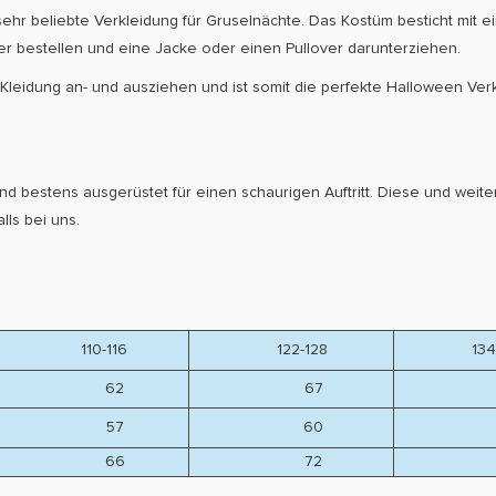
 sehr beliebte Verkleidung für Gruselnächte. Das Kostüm besticht mi
r bestellen und eine Jacke oder einen Pullover darunterziehen.
ie Kleidung an- und ausziehen und ist somit die perfekte Halloween Ver
Kind bestens ausgerüstet für einen schaurigen Auftritt. Diese und wei
ls bei uns.
110-116
122-128
134-
62
67
7
57
60
6
66
72
7