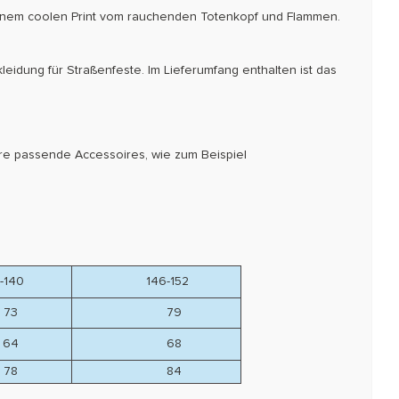
t einem coolen Print vom rauchenden Totenkopf und Flammen.
kleidung für Straßenfeste. Im Lieferumfang enthalten ist das
tere passende Accessoires, wie zum Beispiel
140
146-152
3
79
4
68
8
84