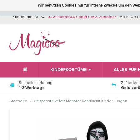
Wir benutzen Cookies nur für interne Zwecke um den Web
Kundendienst
0221-16999047 oder 0162-2088507
Mo-Fr 09:0
KINDERKOSTÜME
ALLES FÜR
Schnelle Lieferung
Zufrieden
1-3 Werktage
Geld zur
/
Startseite
Gespenst Skelett Monster Kostüm für Kinder Jungen