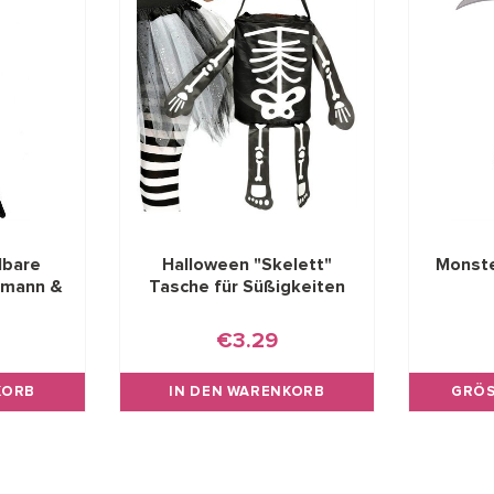
lbare
Halloween "Skelett"
Monste
nmann &
Tasche für Süßigkeiten
€3.29
KORB
IN DEN WARENKORB
GRÖS