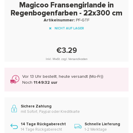
Magicoo Fransengirlande in
Regenbogenfarben - 22x300 cm
Artikelnummer:
PF-GTF
NICHT AUF LAGER
€3.29
Inkl. MwSt. zzgl. Versandkosten
Vor 13 Uhr bestellt, heute versandt (Mo-Fr))
Noch
11:49:31 uur
Sichere Zahlung
mit Sofort, Paypal oder Kreditkarte
14 Tage Rückgaberecht
Schnelle Lieferung
14 Tage Rückgaberecht
1-2 Werktage