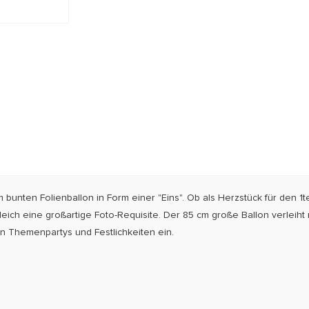
 bunten Folien­­­bal­­lon in Form einer "Eins". Ob als Herzstück für den 1
leich eine großartige Foto-Requisite. Der 85 cm große Ballon verleiht mi
on Themen­partys und Festlichkeiten ein.