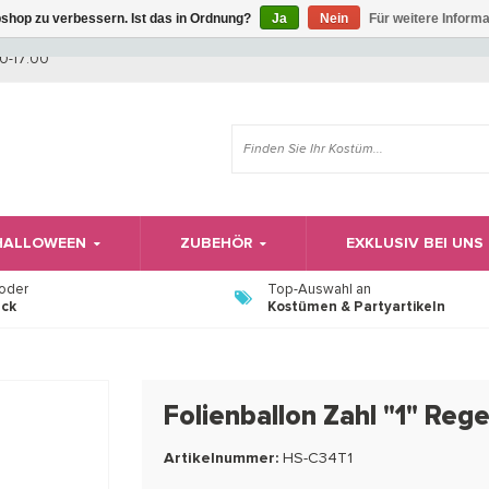
shop zu verbessern. Ist das in Ordnung?
Ja
Nein
Für weitere Inform
Wir haben Betriebsferien, daher können Sie derzeit nicht bestellen.
0-17:00
 HALLOWEEN
ZUBEHÖR
EXKLUSIV BEI UNS
 oder
Top-Auswahl an
ück
Kostümen & Partyartikeln
Folienballon Zahl "1" Re
Artikelnummer:
HS-C34T1