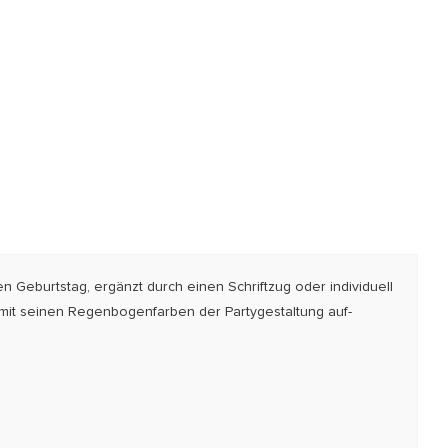
ten Geburtstag, ergänzt durch einen Schrift­­­zug oder individuell
t seinen Re­gen­bo­gen­farben der Party­ge­stal­tung auf­