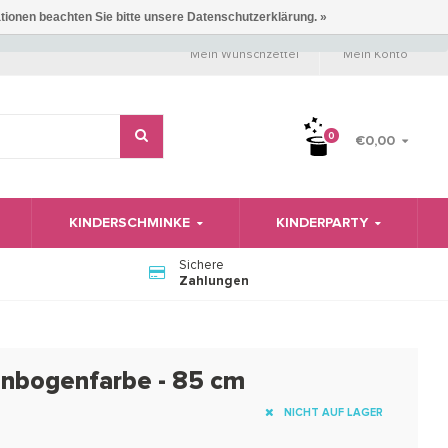
ationen beachten Sie bitte unsere Datenschutzerklärung. »
Mein Wunschzettel
Mein Konto
0
€0,00
KINDERSCHMINKE
KINDERPARTY
Sichere
Zahlungen
genbogenfarbe - 85 cm
NICHT AUF LAGER