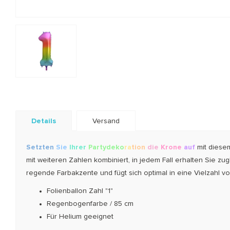
Details
Versand
Setzten
Sie
Ihrer
Party
deko
ra
tion
die
Krone
auf
mit diesem
mit weiteren Zahlen kombi­niert, in jedem Fall erhalten Sie zu­g
regende Farbakzente und fügt sich opti­mal in eine Vielzahl v
Folienballon Zahl "1"
Regenbogenfarbe / 85 cm
Für Helium geeignet