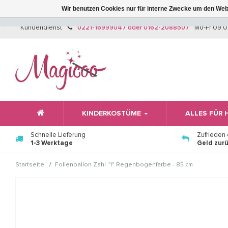
Wir benutzen Cookies nur für interne Zwecke um den Web
Kundendienst
0221-16999047 oder 0162-2088507
Mo-Fr 09:0
KINDERKOSTÜME
ALLES FÜR
Schnelle Lieferung
Zufrieden
1-3 Werktage
Geld zur
/
Startseite
Folienballon Zahl "1" Regenbogenfarbe - 85 cm