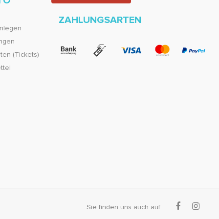
TO
ZAHLUNGSARTEN
nlegen
ungen
en (Tickets)
ttel
Sie finden uns auch auf :